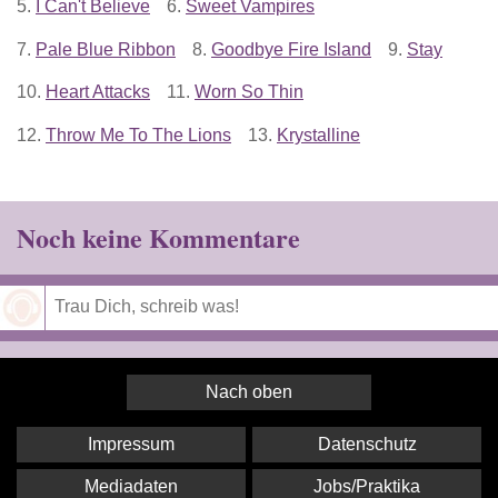
5.
I Can't Believe
6.
Sweet Vampires
7.
Pale Blue Ribbon
8.
Goodbye Fire Island
9.
Stay
10.
Heart Attacks
11.
Worn So Thin
12.
Throw Me To The Lions
13.
Krystalline
Noch keine Kommentare
Speichern
Nach oben
Impressum
Datenschutz
Mediadaten
Jobs/Praktika