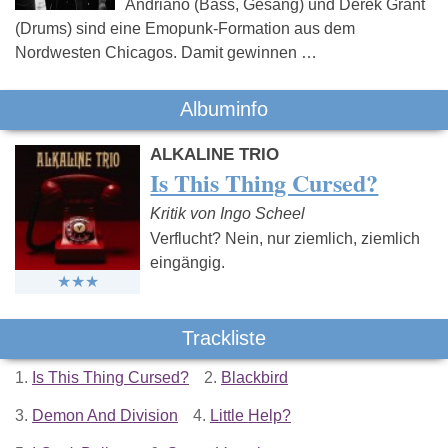
Andriano (Bass, Gesang) und Derek Grant
(Drums) sind eine Emopunk-Formation aus dem
Nordwesten Chicagos. Damit gewinnen …
Albuminfo
ALKALINE TRIO
Is This Thing Cursed?
Kritik von Ingo Scheel
Verflucht? Nein, nur ziemlich, ziemlich
eingängig.
Trackliste
1.
Is This Thing Cursed?
2.
Blackbird
3.
Demon And Division
4.
Little Help?