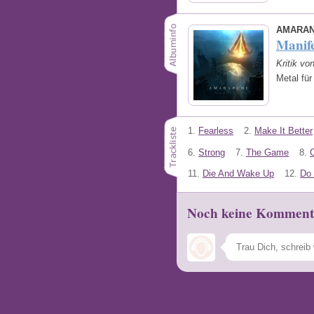
AMARA
Manife
Kritik vo
Metal für
1.
Fearless
2.
Make It Better
6.
Strong
7.
The Game
8.
C
11.
Die And Wake Up
12.
Do 
Noch keine Komment