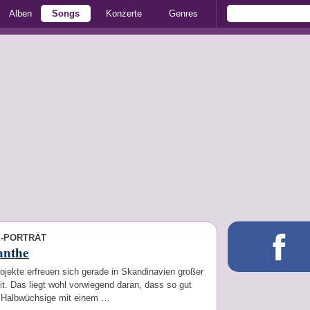
Alben
Songs
Konzerte
Genres
E-PORTRÄT
nthe
rojekte erfreuen sich gerade in Skandinavien großer
it. Das liegt wohl vorwiegend daran, dass so gut
r Halbwüchsige mit einem …