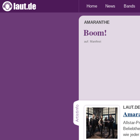
Home
News
Bands
AMARANTHE
Boom!
auf: Manifest
LAUT.D
Amara
Allstar-P
Beliebthe
wie jede