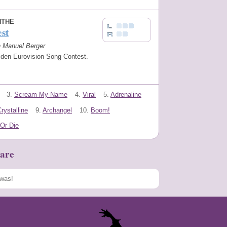
NTHE
st
n Manuel Berger
 den Eurovision Song Contest.
3.
Scream My Name
4.
Viral
5.
Adrenaline
rystalline
9.
Archangel
10.
Boom!
Or Die
are
Speichern