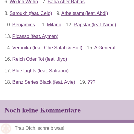
6.
Wo Ich Wohn
7.
Baba Aller Babas
8.
Saroukh (feat. Celo)
9.
Arbeitsamt (feat. Abdi)
10.
Benjamins
11.
Milano
12.
Rapstar (feat. Nimo)
13.
Picasso (feat. Aymen)
14.
Veronika (feat. Ché Salah & Sott)
15.
A General
16.
Reich Oder Tot (feat. Jiyo)
17.
Blue Lights (feat. Safraoui)
18.
Benz Series Black (feat. Avie)
19.
???
Noch keine Kommentare