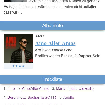
extrem nichtssagenden Namen zu geben?
Es ist ja nicht so, als würde es den Leuten nicht auffallen,
dass wir …
Albuminfo
AMO
Amo Aller Amos
Kritik von Yannik Gölz
Endlich wieder Bock aufs Rapstar-Sein!
Trackliste
1.
Intro
2.
Amo Aller Amos
3.
Mariam (feat. Olexesh)
4.
Bereit (feat. Soufian & SOTT)
5.
Arielle