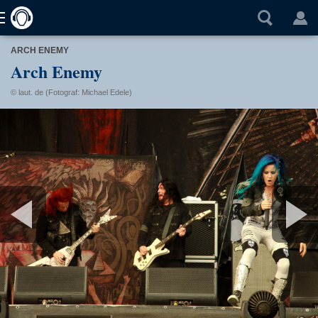
ARCH ENEMY
Arch Enemy
© laut. de (Fotograf: Michael Edele)