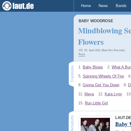
Home
News
Bands
BABY WOODROSE
Mindblowing Se
Flowers
VÖ: 25. April 2011 (Bad Afro Records)
Rock
1.
Baby Blows
2.
What A Bur
5.
Spinning Wheels Of Fire
6
8.
Gonna Get You Down
9.
D
11.
Maya
12.
Kara Lynn
13
15.
Run Little Girl
LAUT.D
Baby 