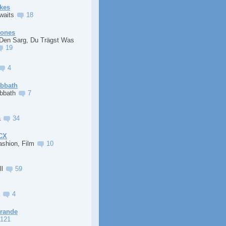
kes
Awaits
18
Jones
 Den Sarg, Du Trägst Was
19
4
abbath
abbath
7
a
34
XCX
ashion, Film
10
ll
59
a
4
Grande
121