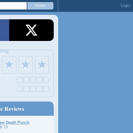
Login
ung
★
★
★
ne Reviews
ger Death Punch
15