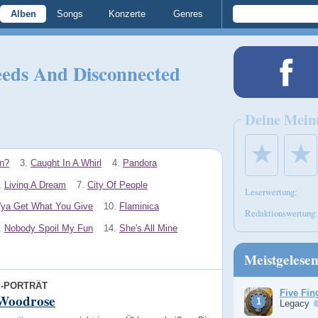
Alben
Songs
Konzerte
Genres
eds And Disconnected
Deine Mein
★
★
n?
3.
Caught In A Whirl
4.
Pandora
.
Living A Dream
7.
City Of People
Leserwertung:
'ya Get What You Give
10.
Flaminica
Redaktionswertung:
.
Nobody Spoil My Fun
14.
She's All Mine
Meistgelese
E-PORTRÄT
Five Fin
Woodrose
Legacy