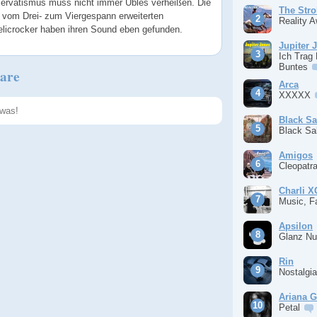
ervatismus muss nicht immer Übles verheißen. Die
The Stro
9 vom Drei- zum Viergespann erweiterten
Reality 
licrocker haben ihren Sound eben gefunden.
Jupiter 
Ich Trag
Buntes
are
Arca
XXXXX
Black S
Black S
Speichern
Amigos
Cleopatr
Charli 
Music, F
Apsilon
Glanz Nu
Rin
Nostalgi
Ariana 
Petal