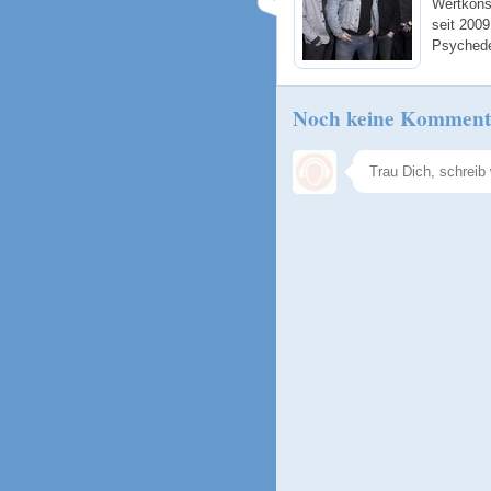
Wertkons
seit 200
Psychede
Noch keine Komment