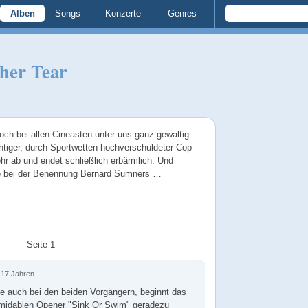
Alben
Songs
Konzerte
Genres
her Tear
doch bei allen Cineasten unter uns ganz gewaltig.
htiger, durch Sportwetten hochverschuldeter Cop
hr ab und endet schließlich erbärmlich. Und
te bei der Benennung Bernard Sumners …
Seite 1
 17 Jahren
e auch bei den beiden Vorgängern, beginnt das
midablen Opener "Sink Or Swim" geradezu