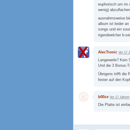
euphorisch um im we
wenig) abzuflachen
ausnahmsweise bin 
album ist leider an
songs und ein sou
irgendwelcher b-se
AlecTronic
Vor 17 
Langeweile? Kein 
Und die 3 Bonus-Tr
Übrigens trifft di
fester auf den Kop
b00ze
Vor 17 Jahren
Die Platte ist einfa