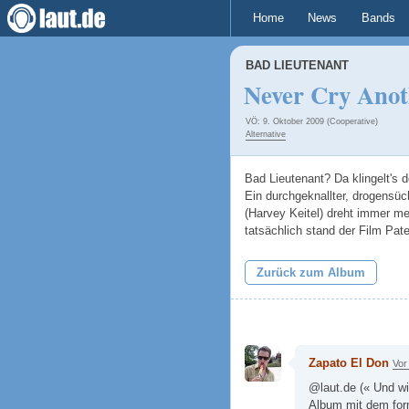
Home
News
Bands
BAD LIEUTENANT
Never Cry Anot
VÖ: 9. Oktober 2009 (Cooperative)
Alternative
Bad Lieutenant? Da klingelt's 
Ein durchgeknallter, drogensüc
(Harvey Keitel) dreht immer me
tatsächlich stand der Film Pa
Zurück zum Album
Zapato El Don
Vor
@laut.de (« Und wi
Album mit dem for