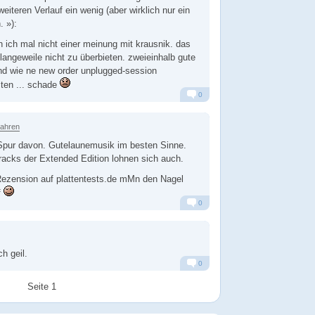
iteren Verlauf ein wenig (aber wirklich nur ein
. »):
ich mal nicht einer meinung mit krausnik. das
 langeweile nicht zu überbieten. zweieinhalb gute
nd wie ne new order unplugged-session
iten ... schade
0
Alarm
Antworten
Jahren
Spur davon. Gutelaunemusik im besten Sinne.
acks der Extended Edition lohnen sich auch.
e Rezension auf plattentests.de mMn den Nagel
f
0
Alarm
Antworten
ch geil.
0
Alarm
Antworten
Seite 1