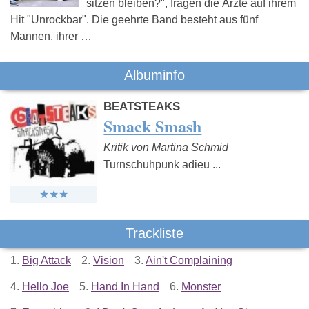
sitzen bleiben?", fragen die Ärzte auf ihrem
Hit "Unrockbar". Die geehrte Band besteht aus fünf
Mannen, ihrer …
Albuminfo
BEATSTEAKS
Smack Smash
Kritik von Martina Schmid
Turnschuhpunk adieu ...
Trackliste
1.
Big Attack
2.
Vision
3.
Ain't Complaining
4.
Hello Joe
5.
Hand In Hand
6.
Monster