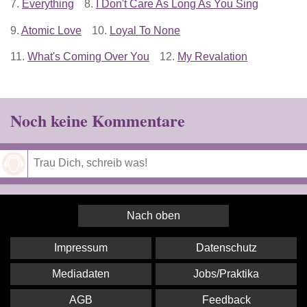
7.
Everything
8.
I Don't Care As Long As You Sing
9.
Atomic Love
10.
Loyal To None
11.
What's Coming Over You
12.
My Revalation
Noch keine Kommentare
Speichern
Nach oben
Impressum
Datenschutz
Mediadaten
Jobs/Praktika
AGB
Feedback