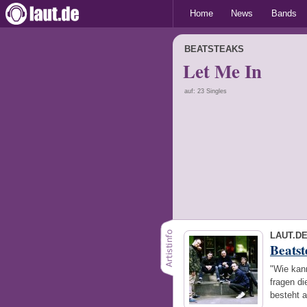
Home
News
Bands
BEATSTEAKS
Let Me In
auf: 23 Singles
LAUT.D
Beatst
"Wie kann
fragen di
besteht 