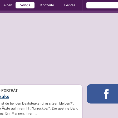
Alben
Songs
Konzerte
Genres
E-PORTRÄT
eaks
st du bei den Beatsteaks ruhig sitzen bleiben?",
e Ärzte auf ihrem Hit "Unrockbar". Die geehrte Band
aus fünf Mannen, ihrer …