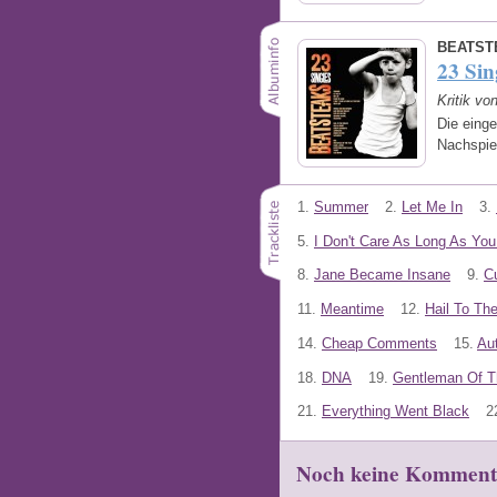
BEATST
23 Sin
Kritik vo
Die einge
Nachspie
1.
Summer
2.
Let Me In
3.
5.
I Don't Care As Long As You
8.
Jane Became Insane
9.
C
11.
Meantime
12.
Hail To Th
14.
Cheap Comments
15.
Au
18.
DNA
19.
Gentleman Of T
21.
Everything Went Black
2
Noch keine Komment