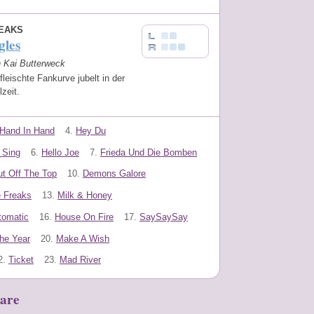
EAKS
gles
n Kai Butterweck
fleischte Fankurve jubelt in der
lzeit.
Hand In Hand
4.
Hey Du
 Sing
6.
Hello Joe
7.
Frieda Und Die Bomben
ut Off The Top
10.
Demons Galore
e Freaks
13.
Milk & Honey
tomatic
16.
House On Fire
17.
SaySaySay
he Year
20.
Make A Wish
2.
Ticket
23.
Mad River
are