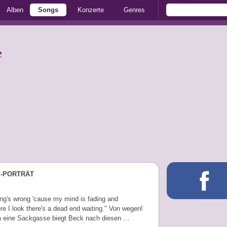
Alben
Songs
Konzerte
Genres
e
E-PORTRÄT
ng's wrong 'cause my mind is fading and
e I look there's a dead end waiting." Von wegen!
in eine Sackgasse biegt Beck nach diesen …