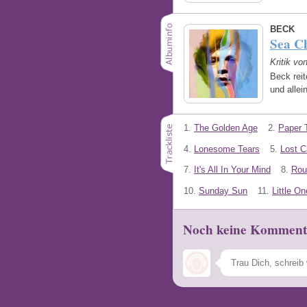
BECK
Sea C
Kritik v
Beck reit
und allei
1.
The Golden Age
2.
Paper 
4.
Lonesome Tears
5.
Lost 
7.
It's All In Your Mind
8.
Rou
10.
Sunday Sun
11.
Little On
Noch keine Komment