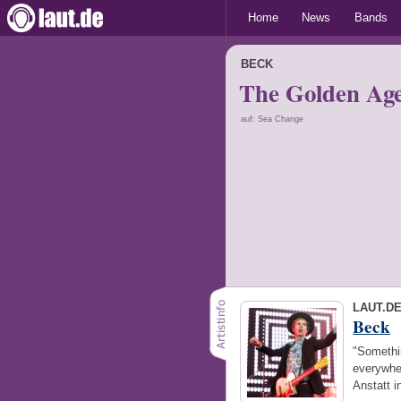
Home
News
Bands
BECK
The Golden Ag
auf: Sea Change
LAUT.D
Beck
"Somethi
everywher
Anstatt 