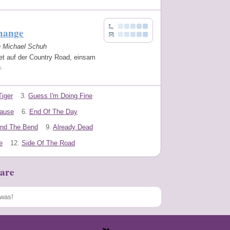
hange
on Michael Schuh
et auf der Country Road, einsam
n.
Tiger
3.
Guess I'm Doing Fine
Cause
6.
End Of The Day
nd The Bend
9.
Already Dead
e
12.
Side Of The Road
are
Speichern