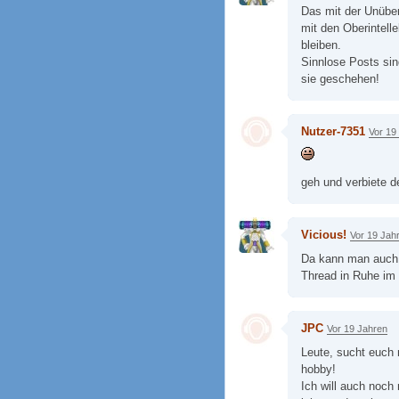
Das mit der Unüber
mit den Oberintelle
bleiben.
Sinnlose Posts sin
sie geschehen!
Nutzer-7351
Vor 19
geh und verbiete 
Vicious!
Vor 19 Jah
Da kann man auch g
Thread in Ruhe im
JPC
Vor 19 Jahren
Leute, sucht euch 
hobby!
Ich will auch noch