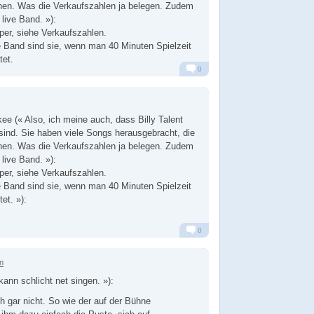
ehen. Was die Verkaufszahlen ja belegen. Zudem
 live Band. »):
uper, siehe Verkaufszahlen.
e Band sind sie, wenn man 40 Minuten Spielzeit
tet.
0
Alarm
Antworten
e (« Also, ich meine auch, dass Billy Talent
sind. Sie haben viele Songs herausgebracht, die
ehen. Was die Verkaufszahlen ja belegen. Zudem
 live Band. »):
uper, siehe Verkaufszahlen.
e Band sind sie, wenn man 40 Minuten Spielzeit
et. »):
0
Alarm
Antworten
n
ann schlicht net singen. »):
h gar nicht. So wie der auf der Bühne