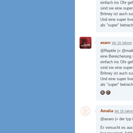
einfach ins Ohr g
sind sie eine super
Britney ist auch s
Und eine super liv
als "super" betrach
asaro
Vor 19 Jahren
@Reptile (« @maike
eine Bereicherung 
einfach ins Ohr g
sind sie eine super
Britney ist auch s
Und eine super liv
als "super" betracht
.
Amalia
Vor 19 Jahre
@asaro (« der typ k
Er versucht es auc