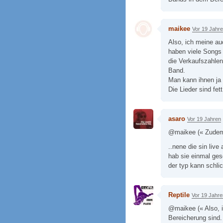
maikee
Vor 19 Jahr
Also, ich meine au
haben viele Songs 
die Verkaufszahlen
Band.
Man kann ihnen ja 
Die Lieder sind fett
asaro
Vor 19 Jahren
@maikee (« Zudem s
..nene die sin liv
hab sie einmal ges
der typ kann schlic
Reptile
Vor 19 Jahre
@maikee (« Also, i
Bereicherung sind.