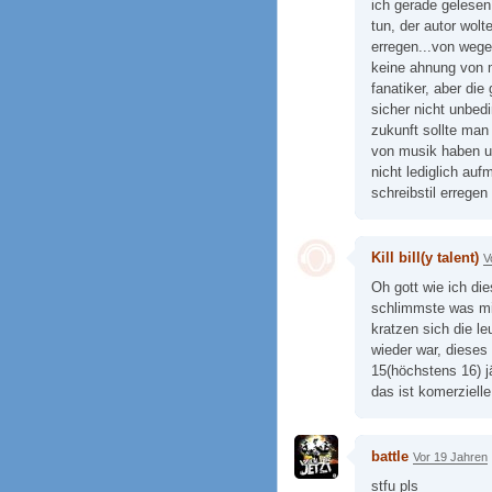
ich gerade gelesen
tun, der autor wol
erregen...von wege
keine ahnung von mu
fanatiker, aber die
sicher nicht unbedi
zukunft sollte man
von musik haben un
nicht lediglich au
schreibstil erregen
Kill bill(y talent)
V
Oh gott wie ich di
schlimmste was mir
kratzen sich die l
wieder war, dieses 
15(höchstens 16) j
das ist komerziell
battle
Vor 19 Jahren
stfu pls