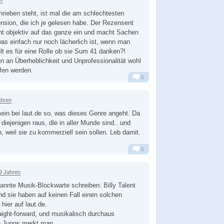
rieben steht, ist mal die am schlechtesten
sion, die ich je gelesen habe. Der Rezensent
ht objektiv auf das ganze ein und macht Sachen
was einfach nur noch lächerlich ist, wenn man
elt es für eine Rolle ob sie Sum 41 danken?!
 an Überheblichkeit und Unprofessionalität wohl
ffen werden.
0
Alarm
Antworten
ahren
mein bei laut.de so, was dieses Genre angeht. Da
 diejenigen raus, die in aller Munde sind.. und
, weil sie zu kommerziell sein sollen. Leb damit.
0
Alarm
Antworten
9 Jahren
annte Musik-Blockwarte schreiben: Billy Talent
nd sie haben auf keinen Fall einen solchen
 hier auf laut.de.
raight-forward, und musikalisch durchaus
n Jungs merkt man