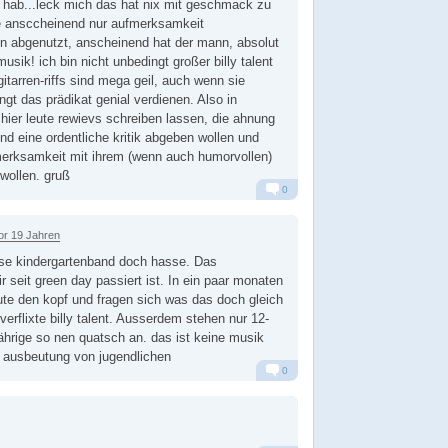
 hab...leck mich das hat nix mit geschmack zu
te ansccheinend nur aufmerksamkeit
n abgenutzt, anscheinend hat der mann, absolut
sik! ich bin nicht unbedingt großer billy talent
 gitarren-riffs sind mega geil, auch wenn sie
ngt das prädikat genial verdienen. Also in
 hier leute rewievs schreiben lassen, die ahnung
d eine ordentliche kritik abgeben wollen und
fmerksamkeit mit ihrem (wenn auch humorvollen)
 wollen. gruß
0
Alarm
Antworten
or 19 Jahren
ese kindergartenband doch hasse. Das
 seit green day passiert ist. In ein paar monaten
eute den kopf und fragen sich was das doch gleich
verflixte billy talent. Ausserdem stehen nur 12-
ährige so nen quatsch an. das ist keine musik
e ausbeutung von jugendlichen
0
Alarm
Antworten