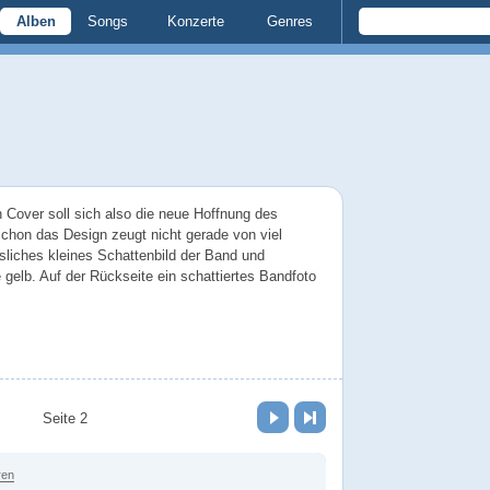
Alben
Songs
Konzerte
Genres
 Cover soll sich also die neue Hoffnung des
chon das Design zeugt nicht gerade von viel
ssliches kleines Schattenbild der Band und
 gelb. Auf der Rückseite ein schattiertes Bandfoto
Vor
Letzte Seite
Seite 2
ren