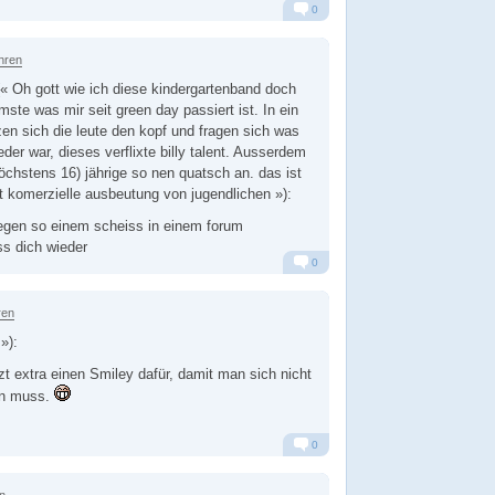
0
Alarm
Antworten
hren
) (« Oh gott wie ich diese kindergartenband doch
ste was mir seit green day passiert ist. In ein
en sich die leute den kopf und fragen sich was
der war, dieses verflixte billy talent. Ausserdem
öchstens 16) jährige so nen quatsch an. das ist
t komerzielle ausbeutung von jugendlichen »):
egen so einem scheiss in einem forum
s dich wieder
0
Alarm
Antworten
ren
»):
zt extra einen Smiley dafür, damit man sich nicht
en muss.
0
Alarm
Antworten
n