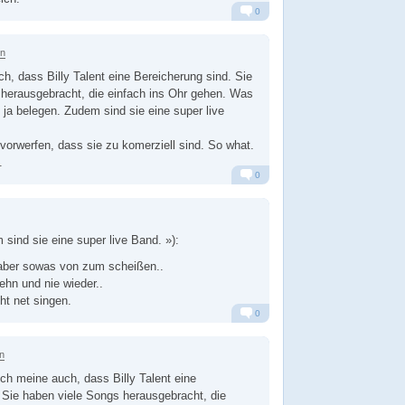
0
Alarm
Antworten
en
ch, dass Billy Talent eine Bereicherung sind. Sie
herausgebracht, die einfach ins Ohr gehen. Was
 ja belegen. Zudem sind sie eine super live
vorwerfen, dass sie zu komerziell sind. So what.
.
0
Alarm
Antworten
ind sie eine super live Band. »):
e aber sowas von zum scheißen..
ehn und nie wieder..
ht net singen.
0
Alarm
Antworten
n
ch meine auch, dass Billy Talent eine
 Sie haben viele Songs herausgebracht, die