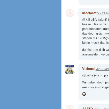
käsetoast
Vor 19 Ja
@Kill bill(y talent
hasse. Das schlimm
paar monaten kratz
das doch gleich wie
stehen nur 12-15(h
keine musik das is
du bist arm dich w
anzumelden. verpis
Vicious!
Vor 19 Jah
@battle (« stfu pls 
Wir haben doch jet
mehr so anstreng
ASFTD
Vor 19 Jahre