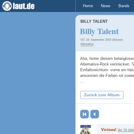
Home
News
Bands
BILLY TALENT
Billy Talent
VÖ: 29. September 2003 (Warner)
Alternative
Aha, hinter diesem belanglosen
Alternative-Rock verstecken. S
Einfallsreichtum: vorne ein hä
ansonsten die Farben rot sowie
…
Zurück zum Album
Erste Seite
Zurück
Vicious!
Vor 19 Jah