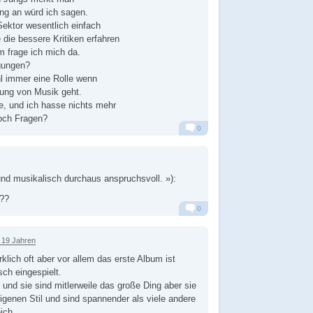
ng an würd ich sagen.
Sektor wesentlich einfach
 die bessere Kritiken erfahren
m frage ich mich da.
gungen?
hl immer eine Rolle wenn
lung von Musik geht.
e, und ich hasse nichts mehr
och Fragen?
0
Alarm
Antworten
 musikalisch durchaus anspruchsvoll. »):
??
0
Alarm
Antworten
 19 Jahren
irklich oft aber vor allem das erste Album ist
sch eingespielt.
g und sie sind mitlerweile das große Ding aber sie
igenen Stil und sind spannender als viele andere
ich.