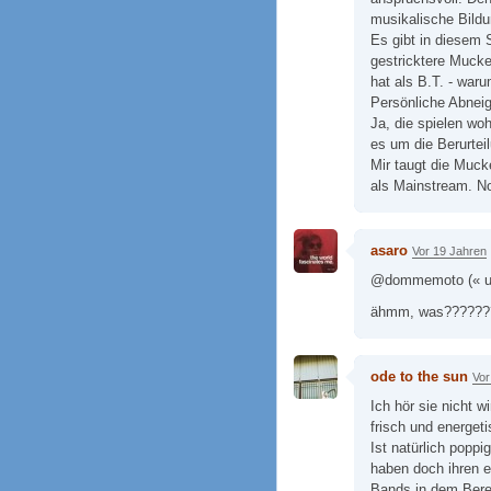
musikalische Bildu
Es gibt in diesem 
gestricktere Mucke
hat als B.T. - waru
Persönliche Abnei
Ja, die spielen wo
es um die Berurtei
Mir taugt die Muck
als Mainstream. N
asaro
Vor 19 Jahren
@dommemoto (« und
ähmm, was??????
ode to the sun
Vor
Ich hör sie nicht w
frisch und energeti
Ist natürlich poppi
haben doch ihren e
Bands in dem Bere