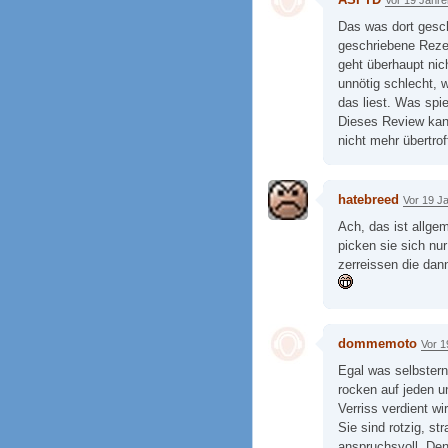
Das was dort gesch
geschriebene Rezen
geht überhaupt nic
unnötig schlecht, 
das liest. Was spi
Dieses Review kann
nicht mehr übertro
hatebreed
Vor 19 J
Ach, das ist allge
picken sie sich nur
zerreissen die dann
dommemoto
Vor 1
Egal was selbstern
rocken auf jeden u
Verriss verdient wir
Sie sind rotzig, st
anspruchsvoll. De