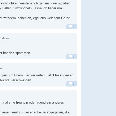
sichtlichkeit verstehe ich genauso wenig, aber
ktuellen rumzupöbeln, lasse ich lieber mal
d trotzdem lächerlich, egal aus welchem Grund
0
Alarm
Antworten
 Jahren
der bar das spammen.
0
Alarm
Antworten
ren
leich mit nem Träcker reden. Jetzt lasst diesen
 Nichts verschwinden.
0
Alarm
Antworten
ma alle ne freundin oder irgend ein anderes
 meinen senf zu dieser scheiße abgegeben, die