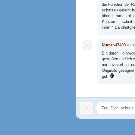
die Funktion der R
schätzen gelernt ha
überinstrumentalisi
Konzernmitschnitte
ihren 4 Bandmitgli
Nutzer-47499
Vor 1
Bin durch Hollywo
gestoßen und ich 
mir anvisiert hat o
Originals gesegnet 
gut.