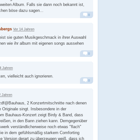
zweiten Album. Falls sie dann noch bekannt ist,
chen böse dazu sagen...
0
Alarm
Antworten
sbergs
Vor 14 Jahren
eist sie guten Musikgeschmack in ihrer Auswahl
hen wie ihr album mit eigenen songs aussehen
0
Alarm
Antworten
4 Jahren
en, vielleicht auch ignorieren.
0
Alarm
Antworten
2 Jahren
df@Bauhaus, 2 Konzertmitschnitte nach denen
ie Originale singt. Insbesondere in der
m Bauhaus-Konzert zeigt Birdy & Band, dass
treißen, in den Bann ziehen kann. Demgegenüber
swerk verständlicherweise noch etwas "flach"
sie in dem gefühlsmäßig starkem Comforting
e Version derart zu überzeugen weiß, dass ich