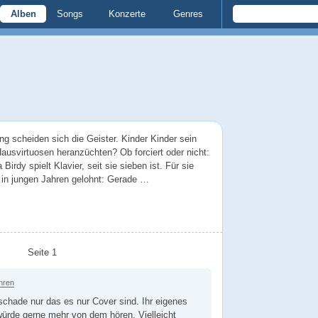
Alben
Songs
Konzerte
Genres
g scheiden sich die Geister. Kinder Kinder sein
ausvirtuosen heranzüchten? Ob forciert oder nicht:
rdy spielt Klavier, seit sie sieben ist. Für sie
in jungen Jahren gelohnt: Gerade …
Seite 1
hren
schade nur das es nur Cover sind. Ihr eigenes
 würde gerne mehr von dem hören. Vielleicht