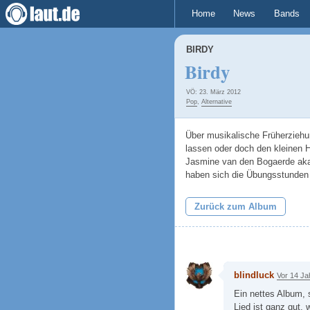
Home
News
Bands
BIRDY
Birdy
VÖ: 23. März 2012
Pop
,
Alternative
Über musikalische Früherziehun
lassen oder doch den kleinen H
Jasmine van den Bogaerde aka Bi
haben sich die Übungsstunden 
Zurück zum Album
blindluck
Vor 14 Ja
Ein nettes Album, 
Lied ist ganz gut,