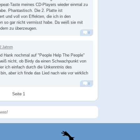
epeat-Taste meines CD-Players wieder einmal zu
be. Phantastisch. Die 2. Platte ist
ert und voll von Effekten, die ich in den
n so gar nicht vermisst habe. Da weiß sie mit
edern zu überzeugen.
0
Alarm
Antworten
2 Jahren
od Hank nochmal auf "People Help The People"
weiß nicht, ob Birdy da einen Schwachpunkt von
der ich einfach durch die Unkenntnis des
bin, aber ich finde das Lied nach wie vor wirklich
0
Alarm
Antworten
Seite 1
Speichern