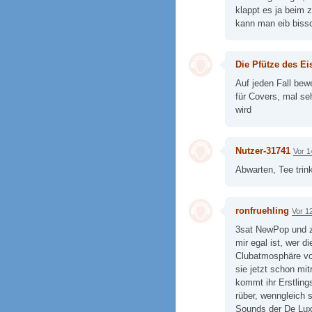
klappt es ja beim 
kann man eib biss
Die Pfütze des Ei
Auf jeden Fall bew
für Covers, mal se
wird
Nutzer-31741
Vor 1
Abwarten, Tee trink
ronfruehling
Vor 1
3sat NewPop und z
mir egal ist, wer d
Clubatmosphäre vo
sie jetzt schon mi
kommt ihr Erstling
rüber, wenngleich 
Sounds der De Lux