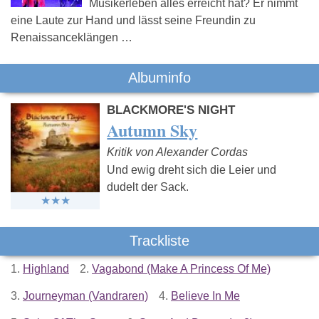
Musikerleben alles erreicht hat? Er nimmt
eine Laute zur Hand und lässt seine Freundin zu
Renaissanceklängen …
Albuminfo
BLACKMORE'S NIGHT
Autumn Sky
Kritik von Alexander Cordas
Und ewig dreht sich die Leier und
dudelt der Sack.
Trackliste
1.
Highland
2.
Vagabond (Make A Princess Of Me)
3.
Journeyman (Vandraren)
4.
Believe In Me