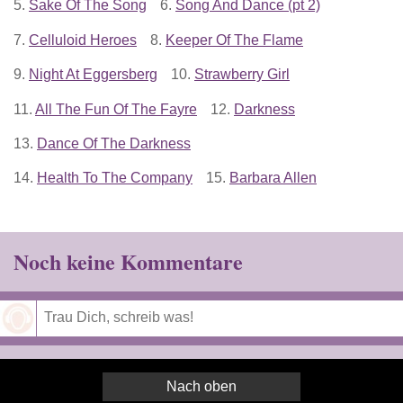
5.
Sake Of The Song
6.
Song And Dance (pt 2)
7.
Celluloid Heroes
8.
Keeper Of The Flame
9.
Night At Eggersberg
10.
Strawberry Girl
11.
All The Fun Of The Fayre
12.
Darkness
13.
Dance Of The Darkness
14.
Health To The Company
15.
Barbara Allen
Noch keine Kommentare
Speichern
Nach oben