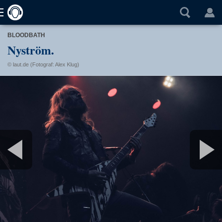
BLOODBATH
Nyström.
© laut.de (Fotograf: Alex Klug)