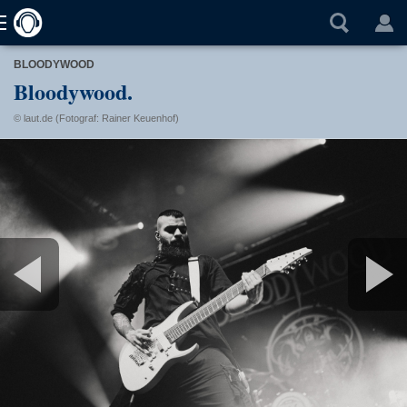
BLOODYWOOD
Bloodywood.
© laut.de (Fotograf: Rainer Keuenhof)