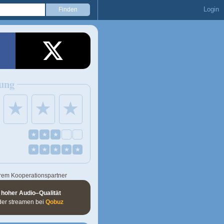
Login
ung
★
★
★
★
★
★
★
★
★
★
★
rem Kooperationspartner
 hoher Audio–Qualität
der streamen bei
Qobuz