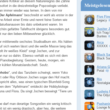
ndere Kritiker an diesem Naturereignis die Zähne
Meistgelese
ofort in die dreizehnteilige Popzoologie verliebt.
n immer wieder was lernen. In dem von mir
Der Apfelmann
" beschreibt er wohl als erster in der
Five Fin
e Arbeit einer Ernte und nennt feine Sorten wie
Legacy
Naturbanausen bis dato unbekannt waren. Im
Jupiter 
hön gefärbte Tafelfrucht übrigens besonders gut.
Ich Trag
 nur den lieben Mitbewohner glücklich.
Buntes
ihr mittlerweile sechstes Studioalbum ein. Als hätten
Arca
XXXXX
auf sich warten lässt und die weiße Masse lang das
elt ihr weißes Kleid" singt Jochen, und zur
Black S
n nur so dahin. Ebenso verhält es sich mit dem
Black S
 Pianobegleitung: Gestern, heute, morgen, ein
er kühlen Monatslandschaft. Seufz.
Ariana 
Petal
ohobo
", und das Tanzbein schwingt, wenn Yoko
t oder Roy Orbison Jochen sogar den Hof macht.
Rin
rspricht alles, was einen typischen Blumfeld-Song
Nostalgi
eben dem "Apfelmann" entdeckt der Hobbybiologe
una und Flora. Da singt Jochen beswingt "Tiere um
Ludwig 
The Ody
Pashan
pe darf man derartige Songzeilen ein wenig kritisch
Lounge 
 ist ein wenig drastisch, aber hey, die weitere