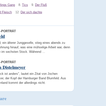
lings Gang
8.
Tics
9.
Der Fluß
 Fleisch
12.
Der sich dachte
E-PORTRÄT
eld
, ein älterer Junggeselle, stieg eines abends zu
ohnung hinauf, was eine mühselige Arbeit war, denn
e im sechsten Stock. Während …
E-PORTRÄT
 Distelmeyer
ck ist anders", lautet ein Zitat von Jochen
yer, der Kopf der Hamburger Band Blumfeld. Aus
nland kommt der allerdings nicht.
are