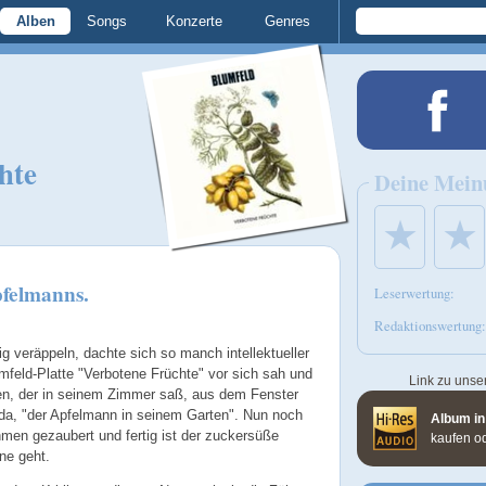
Alben
Songs
Konzerte
Genres
hte
Deine Mein
★
★
pfelmanns.
Leserwertung:
Redaktionswertung:
ig veräppeln, dachte sich so manch intellektueller
mfeld-Platte "Verbotene Früchte" vor sich sah und
Link zu unse
hen, der in seinem Zimmer saß, aus dem Fenster
 da, "der Apfelmann in seinem Garten". Nun noch
Album in
hmen gezaubert und fertig ist der zuckersüße
kaufen o
ne geht.