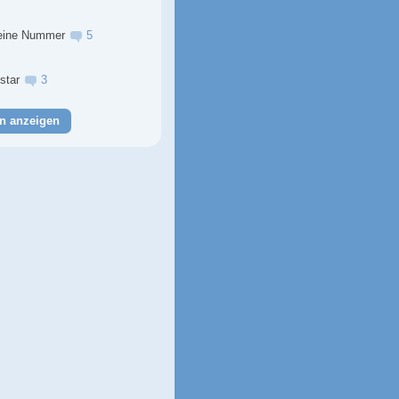
eine Nummer
5
lstar
3
n anzeigen