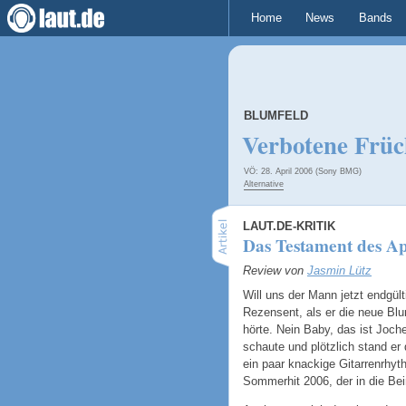
Home
News
Bands
BLUMFELD
Verbotene Früc
VÖ: 28. April 2006 (Sony BMG)
Alternative
LAUT.DE-KRITIK
Das Testament des A
Review von
Jasmin Lütz
Will uns der Mann jetzt endgült
Rezensent, als er die neue Blu
hörte. Nein Baby, das ist Joc
schaute und plötzlich stand er
ein paar knackige Gitarrenrhyt
Sommerhit 2006, der in die Bei