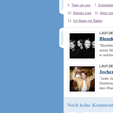
6.
Tiere um uns
7.
Schmetter
10.
Kleines Lied
11.
Atem und
13.
Ich fliege mit Raben
LAUT.D
Blumf
"Blumfeld
seiner W
er wohnt
LAUT.D
Jochen
"Jeder Je
Distelme
dem Rhei
Noch keine Komment