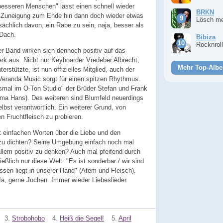
e besseren Menschen" lässt einen schnell wieder
BRKN
n-Zuneigung zum Ende hin dann doch wieder etwas
Lösch m
sächlich davon, ein Rabe zu sein, naja, besser als
Dach.
Bibiza
Rocknrol
r Band wirken sich dennoch positiv auf das
k aus. Nicht nur Keyboarder Vredeber Albrecht,
Mehr Top-Albe
terstützte, ist nun offizielles Mitglied, auch der
Veranda Music sorgt für einen spitzen Rhythmus.
mal im O-Ton Studio" der Brüder Stefan und Frank
ma Hans). Des weiteren sind Blumfeld neuerdings
lbst verantwortlich. Ein weiterer Grund, von
 Fruchtfleisch zu probieren.
t einfachen Worten über die Liebe und den
 zu dichten? Seine Umgebung einfach noch mal
llem positiv zu denken? Auch mal pfeifend durch
ießlich nur diese Welt: "Es ist sonderbar / wir sind
assen liegt in unserer Hand" (Atem und Fleisch).
a, gerne Jochen. Immer wieder Liebeslieder.
3.
Strobohobo
4.
Heiß die Segel!
5.
April