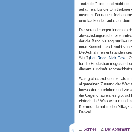
Textzeile "Tiere sind nicht di
aufatmen, bis die Ornithologe
ausartet. Da träumt Jochen tat
eine kackende Taube auf dem 
Die Veränderungen innerhalb de
abwechslungsreiche Gesamtwer
der die Band bislang nur live un
neue Bassist Lars Precht von 
Die Aufnahmen entstanden dies
Wulff (
Lou Reed
,
Nick Cave
, O
für die Produktion insgesamt se
diesem sündhaft schmackhaften
Was gibt es Schöneres, als mi
allgemeinen Zustand der Welt
bewusster zu erleben und vor a
die Gegend laufen, es gibt schl
einfach da / Was wir tun und l
Kommst du mit in den Alltag? J
Danke!
1.
Schnee
2.
Der Apfelmann