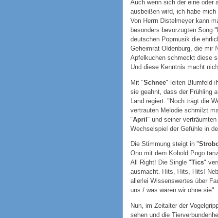
Auch wenn sich der eine oder a
ausbeißen wird, ich habe mich s
Von Herrn Distelmeyer kann ma
besonders bevorzugten Song "
deutschen Popmusik die ehrlich
Geheimrat Oldenburg, die mir 
Apfelkuchen schmeckt diese sc
Und diese Kenntnis macht nicht
Mit "
Schnee
" leiten Blumfeld 
sie geahnt, dass der Frühling 
Land regiert. "Noch trägt die W
vertrauten Melodie schmilzt ma
"
April
" und seiner verträumten
Wechselspiel der Gefühle in d
Die Stimmung steigt in "
Strob
Ono mit dem Kobold Pogo tanz
All Right! Die Single "
Tics
" ve
ausmacht. Hits, Hits, Hits! N
allerlei Wissenswertes über Fa
uns / was wären wir ohne sie".
Nun, im Zeitalter der Vogelgrip
sehen und die Tierverbundenheit