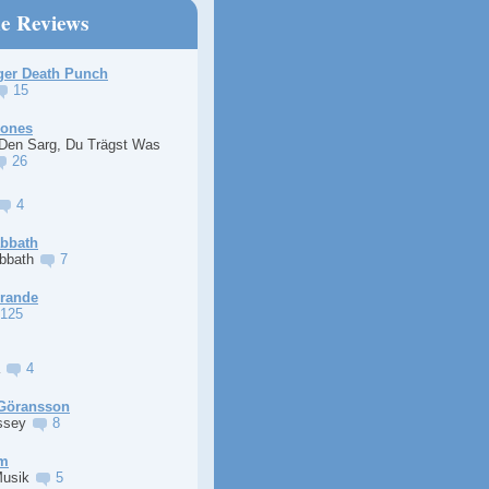
ne Reviews
ger Death Punch
15
Jones
 Den Sarg, Du Trägst Was
26
4
abbath
abbath
7
Grande
125
a
4
Göransson
ssey
8
im
Musik
5