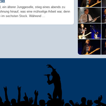
eld
, ein älterer Junggeselle, stieg eines abends zu
ohnung hinauf, was eine mühselige Arbeit war, denn
e im sechsten Stock. Während …