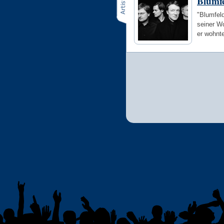
Blumf
"Blumfeld
seiner W
er wohnt