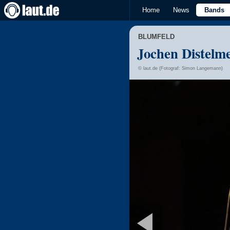
Home
News
Bands
BLUMFELD
Jochen Distelme
© laut.de (Fotograf: Simon Langemann)