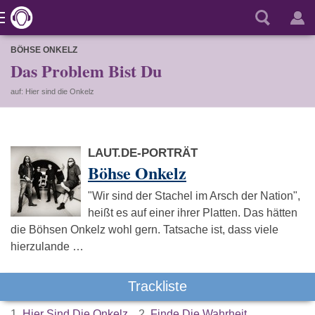
BÖHSE ONKELZ
Das Problem Bist Du
auf: Hier sind die Onkelz
LAUT.DE-PORTRÄT
Böhse Onkelz
"Wir sind der Stachel im Arsch der Nation",
heißt es auf einer ihrer Platten. Das hätten
die Böhsen Onkelz wohl gern. Tatsache ist, dass viele
hierzulande …
Trackliste
1.
Hier Sind Die Onkelz
2.
Finde Die Wahrheit