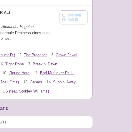
R ALI
n Alexander Engelen
 normale Realness eines quasi
lbinos.
Chuck D.)
2.
The Preacher
3.
Crown Jewel
6.
Tight Rope
7.
Breakin’ Dawn
10.
‘Round Here
11.
Bad Mufucker Pt. II
Joell Ortiz)
13.
Games
14.
Slippin’ Away
.
US (feat. Stokley Williams)
are
Speichern