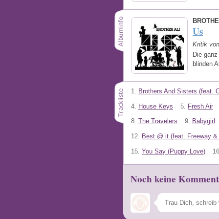
BROTHE
Us
Kritik vo
Die ganz
blinden A
1.
Brothers And Sisters (feat. 
4.
House Keys
5.
Fresh Air
8.
The Travelers
9.
Babygirl
12.
Best @ it (feat. Freeway & 
15.
You Say (Puppy Love)
16
Noch keine Komment