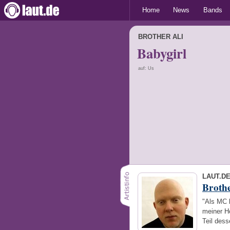
Home
News
Bands
BROTHER ALI
Babygirl
auf: Us
LAUT.D
Brothe
"Als MC l
meiner H
Teil des