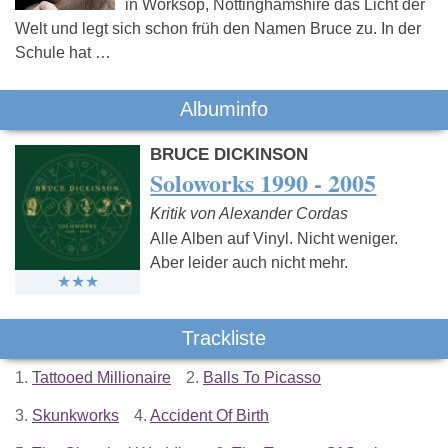
in Worksop, Nottinghamshire das Licht der
Welt und legt sich schon früh den Namen Bruce zu. In der
Schule hat …
Albuminfo
BRUCE DICKINSON
Soloworks 1990 - 2005
Kritik von Alexander Cordas
Alle Alben auf Vinyl. Nicht weniger.
Aber leider auch nicht mehr.
Trackliste
1.
Tattooed Millionaire
2.
Balls To Picasso
3.
Skunkworks
4.
Accident Of Birth