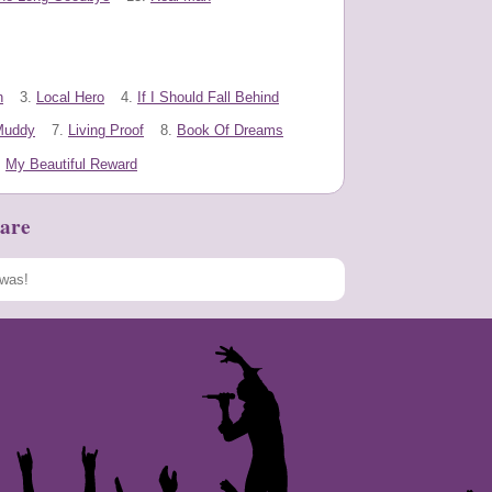
n
3.
Local Hero
4.
If I Should Fall Behind
Muddy
7.
Living Proof
8.
Book Of Dreams
.
My Beautiful Reward
are
Speichern