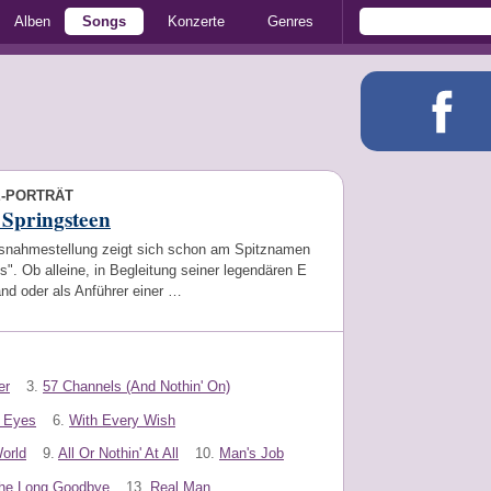
Alben
Songs
Konzerte
Genres
E-PORTRÄT
 Springsteen
snahmestellung zeigt sich schon am Spitznamen
". Ob alleine, in Begleitung seiner legendären E
nd oder als Anführer einer …
er
3.
57 Channels (And Nothin' On)
s Eyes
6.
With Every Wish
orld
9.
All Or Nothin' At All
10.
Man's Job
he Long Goodbye
13.
Real Man