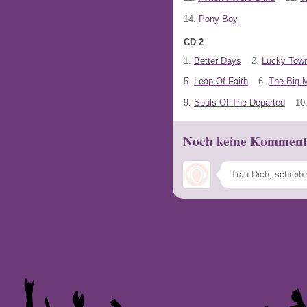
14.
Pony Boy
CD 2
1.
Better Days
2.
Lucky Tow
5.
Leap Of Faith
6.
The Big 
9.
Souls Of The Departed
10
Noch keine Komment