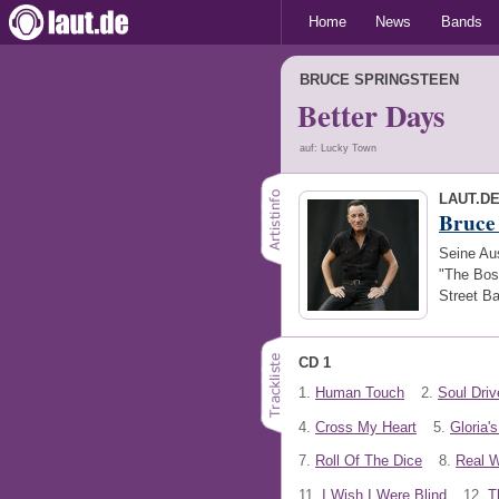
Home
News
Bands
BRUCE SPRINGSTEEN
Better Days
auf: Lucky Town
LAUT.D
Bruce
Seine Au
"The Boss
Street Ba
CD 1
1.
Human Touch
2.
Soul Driv
4.
Cross My Heart
5.
Gloria'
7.
Roll Of The Dice
8.
Real W
11.
I Wish I Were Blind
12.
T