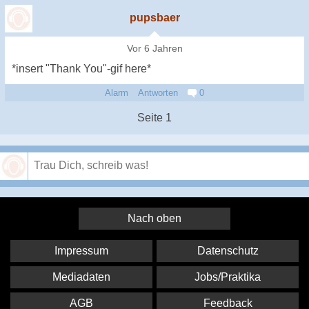
pupsbaer
Vor 6 Jahren
*insert "Thank You"-gif here*
Alarm
Antworten
0
Seite 1
Speichern
Nach oben
Impressum
Datenschutz
Mediadaten
Jobs/Praktika
AGB
Feedback