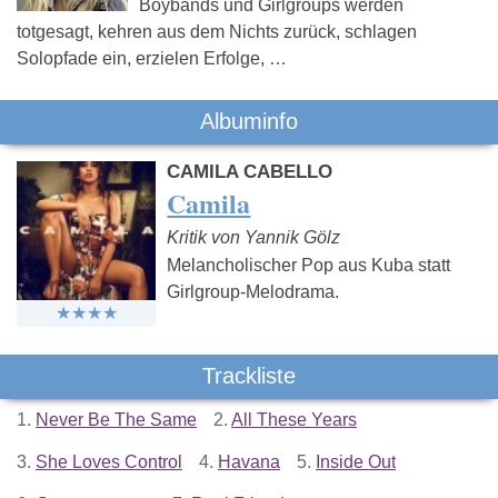
Boybands und Girlgroups werden
totgesagt, kehren aus dem Nichts zurück, schlagen
Solopfade ein, erzielen Erfolge, …
Albuminfo
CAMILA CABELLO
Camila
Kritik von Yannik Gölz
Melancholischer Pop aus Kuba statt
Girlgroup-Melodrama.
Trackliste
1.
Never Be The Same
2.
All These Years
3.
She Loves Control
4.
Havana
5.
Inside Out