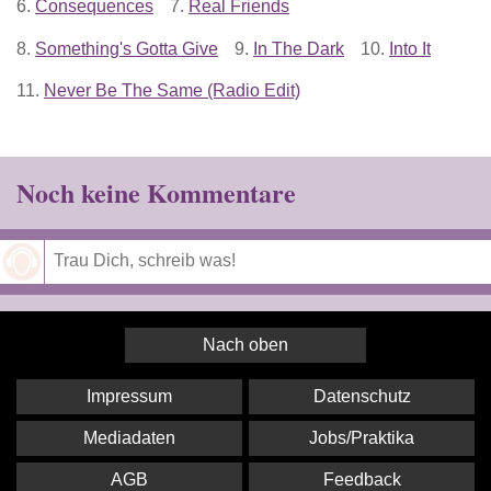
6.
Consequences
7.
Real Friends
8.
Something's Gotta Give
9.
In The Dark
10.
Into It
11.
Never Be The Same (Radio Edit)
Noch keine Kommentare
Speichern
Nach oben
Impressum
Datenschutz
Mediadaten
Jobs/Praktika
AGB
Feedback