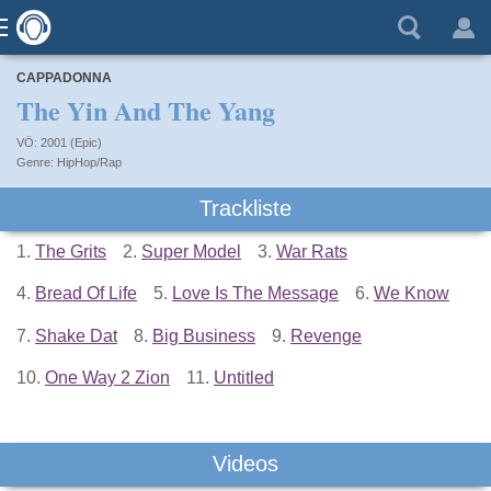
CAPPADONNA
The Yin And The Yang
VÖ: 2001 (Epic)
HipHop/Rap
Trackliste
1.
The Grits
2.
Super Model
3.
War Rats
4.
Bread Of Life
5.
Love Is The Message
6.
We Know
7.
Shake Dat
8.
Big Business
9.
Revenge
10.
One Way 2 Zion
11.
Untitled
Videos