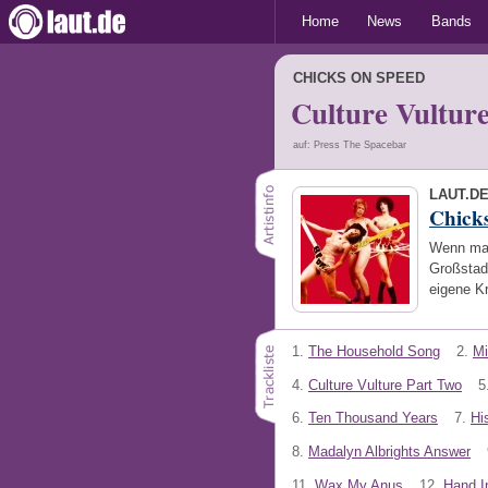
Home
News
Bands
CHICKS ON SPEED
Culture Vultur
auf: Press The Spacebar
LAUT.D
Chick
Wenn man
Großstad
eigene Kr
1.
The Household Song
2.
Mi
4.
Culture Vulture Part Two
5
6.
Ten Thousand Years
7.
Hi
8.
Madalyn Albrights Answer
11.
Wax My Anus
12.
Hand I