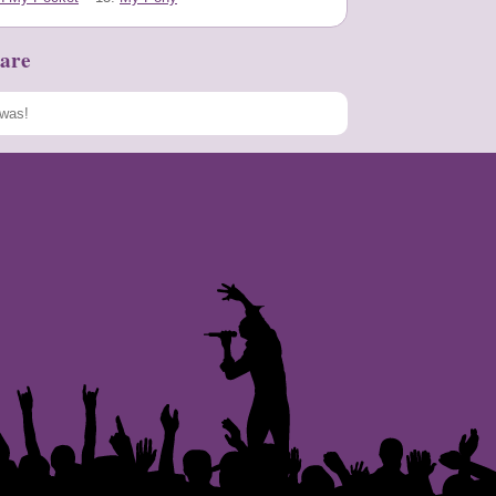
are
Speichern