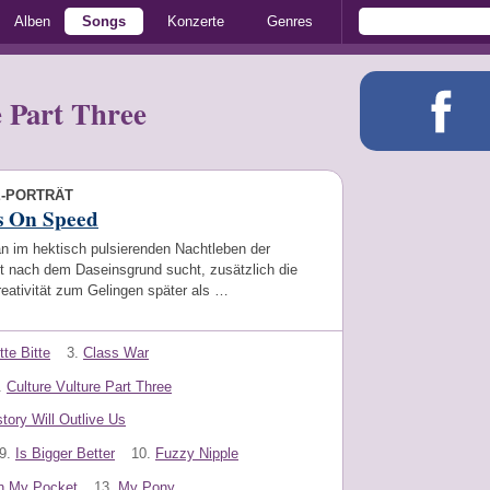
Alben
Songs
Konzerte
Genres
e Part Three
E-PORTRÄT
s On Speed
 im hektisch pulsierenden Nachtleben der
t nach dem Daseinsgrund sucht, zusätzlich die
eativität zum Gelingen später als …
tte Bitte
3.
Class War
.
Culture Vulture Part Three
story Will Outlive Us
9.
Is Bigger Better
10.
Fuzzy Nipple
n My Pocket
13.
My Pony