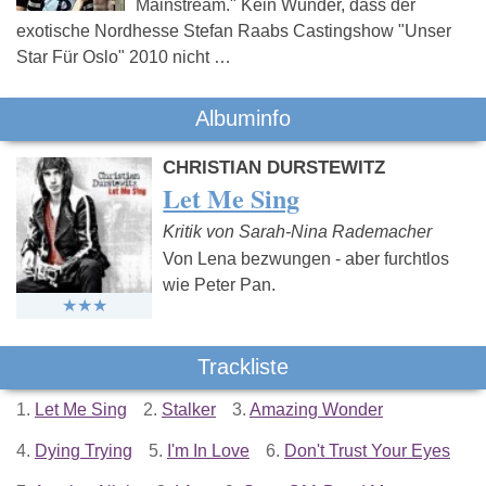
Mainstream." Kein Wunder, dass der
exotische Nordhesse Stefan Raabs Castingshow "Unser
Star Für Oslo" 2010 nicht …
Albuminfo
CHRISTIAN DURSTEWITZ
Let Me Sing
Kritik von Sarah-Nina Rademacher
Von Lena bezwungen - aber furchtlos
wie Peter Pan.
Trackliste
1.
Let Me Sing
2.
Stalker
3.
Amazing Wonder
4.
Dying Trying
5.
I'm In Love
6.
Don't Trust Your Eyes