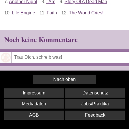
7.
Another Night
8.
I Am
9.
Story Of A Dead Man
10.
Life Engine
11.
Faith
12.
The World Cries!
Noch keine Kommentare
Speichern
Nach oben
Impressum
Datenschutz
Mediadaten
Jobs/Praktika
AGB
Feedback