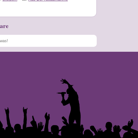
are
Speichern