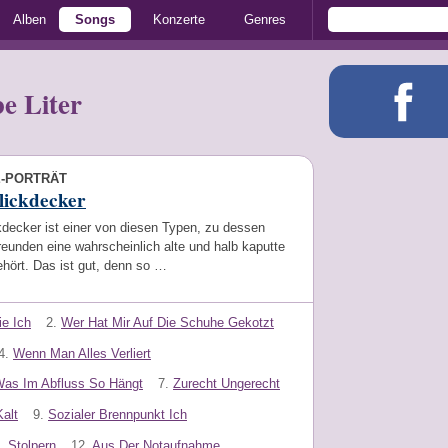
Alben
Songs
Konzerte
Genres
e Liter
E-PORTRÄT
lickdecker
kdecker ist einer von diesen Typen, zu dessen
eunden eine wahrscheinlich alte und halb kaputte
ehört. Das ist gut, denn so …
e Ich
2.
Wer Hat Mir Auf Die Schuhe Gekotzt
4.
Wenn Man Alles Verliert
as Im Abfluss So Hängt
7.
Zurecht Ungerecht
alt
9.
Sozialer Brennpunkt Ich
.
Stolpern
12.
Aus Der Notaufnahme