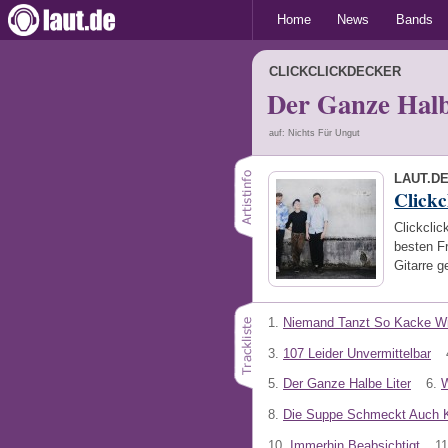
Home
News
Bands
CLICKCLICKDECKER
Der Ganze Halb
auf: Nichts Für Ungut
LAUT.D
Clickc
Clickclic
besten Fr
Gitarre g
1.
Niemand Tanzt So Kacke Wi
3.
107 Leider Unvermittelbar
5.
Der Ganze Halbe Liter
6.
W
8.
Die Suppe Schmeckt Auch K
10.
Immerhin Beabsichtigt
11