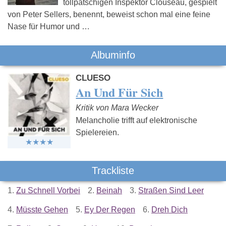
tollpatschigen Inspektor Clouseau, gespielt
von Peter Sellers, benennt, beweist schon mal eine feine
Nase für Humor und …
Albuminfo
CLUESO
An Und Für Sich
Kritik von Mara Wecker
Melancholie trifft auf elektronische
Spielereien.
Trackliste
1.
Zu Schnell Vorbei
2.
Beinah
3.
Straßen Sind Leer
4.
Müsste Gehen
5.
Ey Der Regen
6.
Dreh Dich