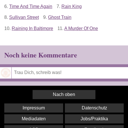
6.
Time And Time Again
7.
Rain King
8.
Sullivan Street
9.
Ghost Train
10.
Raining In Baltimore
11.
A Murder Of One
Noch keine Kommentare
Speichern
Nach oben
Impressum
Datenschutz
Mediadaten
Jobs/Praktika