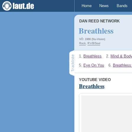
Home
News
Bands
DAN REED NETWORK
Breathless
VÖ: 1986 (Nu-Vision)
Rock
,
R'n'B/Soul
1.
Breathless
2.
Mind & Bod
5.
Eye On You
6.
Breathless
YOUTUBE VIDEO
Breathless