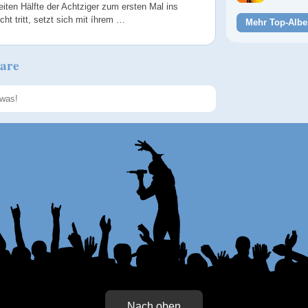
eiten Hälfte der Achtziger zum ersten Mal ins
ht tritt, setzt sich mit íhrem …
Mehr Top-Albe
are
Speichern
Nach oben