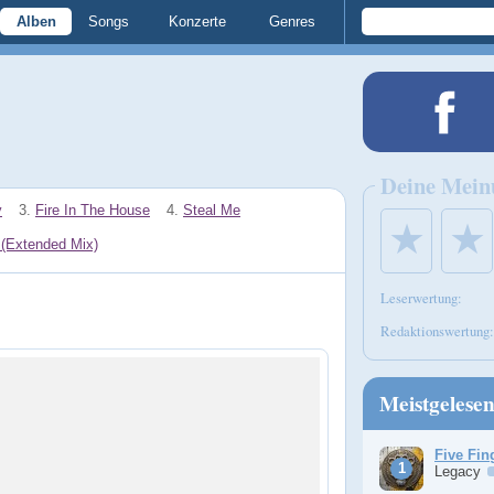
Alben
Songs
Konzerte
Genres
Deine Mein
y
3.
Fire In The House
4.
Steal Me
★
★
 (Extended Mix)
Leserwertung:
Redaktionswertung:
Meistgelese
Five Fin
Legacy