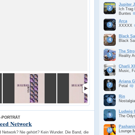
Jupiter 
Ich Trag
Buntes
Arca
XXXXX
Black S
Black S
The Stro
Reality 
Charli 
Music, F
Ariana 
Petal
Rin
Nostalgi
Ludwig 
The Ody
E-PORTRÄT
eed Network
Pashan
Lounge 
 Network? Nie gehört? Kein Wunder. Die Band, die