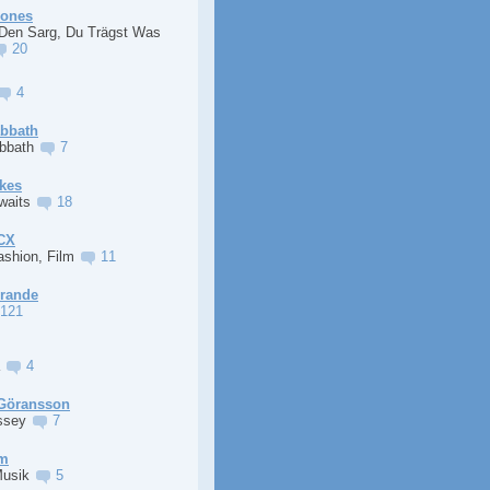
Jones
 Den Sarg, Du Trägst Was
20
4
abbath
abbath
7
kes
Awaits
18
XCX
ashion, Film
11
Grande
121
a
4
Göransson
ssey
7
im
Musik
5