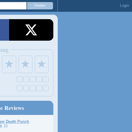
Login
ung
★
★
★
ne Reviews
ger Death Punch
15