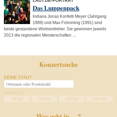
LAUT.DE-PORTRÄT
Das Lumpenpack
Indiana Jonas Konfetti Meyer (Jahrgang
1989) und Max Frömming (1991) sind
beide gestandene Wortverdreher. Sie gewinnen jeweils
2013 die regionalen Meisterschaften …
Konzertsuche
DEINE STADT
UMKREIS
20 km
50 km
100 km
250 km
Was geht in …?