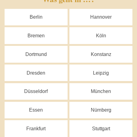
Berlin
Hannover
Bremen
Köln
Dortmund
Konstanz
Dresden
Leipzig
Düsseldorf
München
Essen
Nürnberg
Frankfurt
Stuttgart