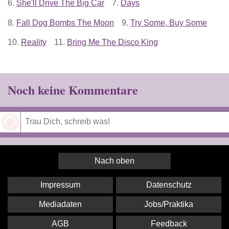
6.
She'll Drive The Big Car
7.
Days
8.
Fall Dog Bombs The Moon
9.
Try Some, Buy Some
10.
Reality
11.
Bring Me The Disco King
Noch keine Kommentare
Speichern
Nach oben
Impressum
Datenschutz
Mediadaten
Jobs/Praktika
AGB
Feedback