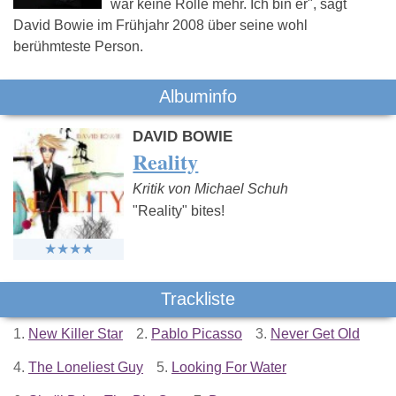
war keine Rolle mehr. Ich bin er", sagt
David Bowie im Frühjahr 2008 über seine wohl
berühmteste Person.
Albuminfo
DAVID BOWIE
Reality
Kritik von Michael Schuh
"Reality" bites!
Trackliste
1.
New Killer Star
2.
Pablo Picasso
3.
Never Get Old
4.
The Loneliest Guy
5.
Looking For Water