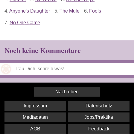
4.
Anyone's Daughter
5.
The Mule
6.
Fools
7.
No One Came
Noch keine Kommentare
Speichern
Nach oben
Impressum
Datenschutz
Mediadaten
Jobs/Praktika
AGB
Feedback