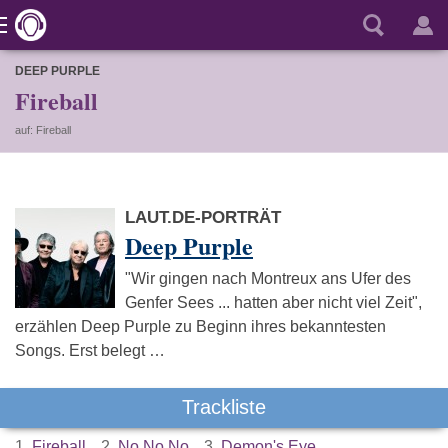
DEEP PURPLE
Fireball
auf: Fireball
LAUT.DE-PORTRÄT
Deep Purple
"Wir gingen nach Montreux ans Ufer des
Genfer Sees ... hatten aber nicht viel Zeit",
erzählen Deep Purple zu Beginn ihres bekanntesten
Songs. Erst belegt …
Trackliste
1.
Fireball
2.
No No No
3.
Demon's Eye