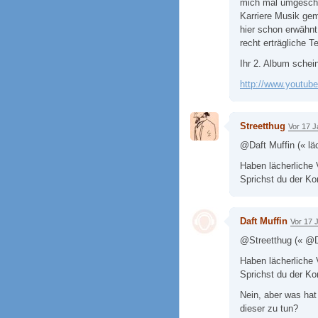
mich mal umgescha
Karriere Musik gem
hier schon erwähnt
recht erträgliche 
Ihr 2. Album schein
http://www.youtu
Streetthug
Vor 17 J
@Daft Muffin (« läc
Haben lächerliche 
Sprichst du der K
Daft Muffin
Vor 17 
@Streetthug (« @Daf
Haben lächerliche 
Sprichst du der Ko
Nein, aber was hat 
dieser zu tun?