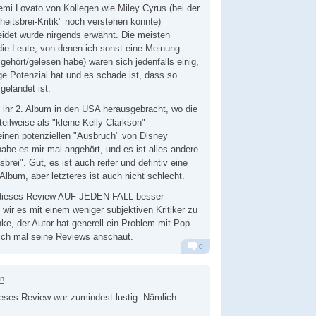
mi Lovato von Kollegen wie Miley Cyrus (bei der
heitsbrei-Kritik" noch verstehen konnte)
heidet wurde nirgends erwähnt. Die meisten
 die Leute, von denen ich sonst eine Meinung
gehört/gelesen habe) waren sich jedenfalls einig,
e Potenzial hat und es schade ist, dass so
gelandet ist.
le ihr 2. Album in den USA herausgebracht, wo die
 teilweise als "kleine Kelly Clarkson"
inen potenziellen "Ausbruch" von Disney
habe es mir mal angehört, und es ist alles andere
sbrei". Gut, es ist auch reifer und defintiv eine
Album, aber letzteres ist auch nicht schlecht.
 dieses Review AUF JEDEN FALL besser
 wir es mit einem weniger subjektiven Kritiker zu
nke, der Autor hat generell ein Problem mit Pop-
ch mal seine Reviews anschaut.
0
Alarm
Antworten
en
eses Review war zumindest lustig. Nämlich