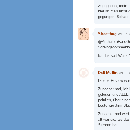
Zugegeben, mein Fa
hier ist man nicht
gegangen. Schade
Streetthug
Vor 17 J
@ArchuletaFansGer
Voreingenommenhei
Ist das seit Walts
Daft Muffin
Vor 17 
Dieses Review war 
Zunächst mal, ich
gelesen und ALLE w
peinlich, über ein
Leute wie Jimi Blu
Zunächst mal wird 
alt war sie, als d
Stimme hat.