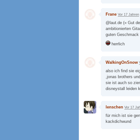
Frane
Vor 17 Jahren
@laut.de (« Gut d
ambitionierten Git
guten Geschmack ü
herrlich
WalkingOnSnow
also ich find sie e
,jonas brothers und
sie ist auch so zi
disneystall leiden 
lenschen
Vor 17 Ja
für mich ist sie g
kackdichwund