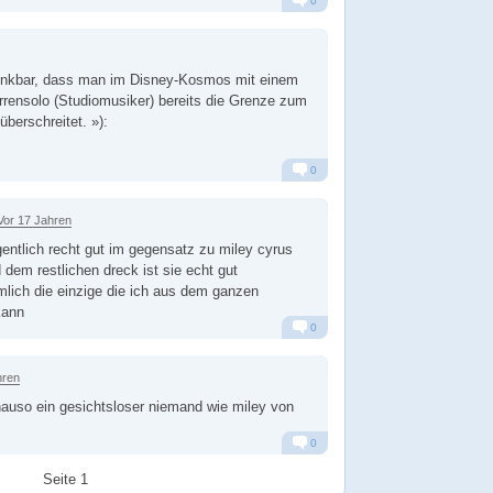
0
Alarm
Antworten
enkbar, dass man im Disney-Kosmos mit einem
arrensolo (Studiomusiker) bereits die Grenze zum
berschreitet. »):
0
Alarm
Antworten
Vor 17 Jahren
igentlich recht gut im gegensatz zu miley cyrus
 dem restlichen dreck ist sie echt gut
emlich die einzige die ich aus dem ganzen
kann
0
Alarm
Antworten
hren
enauso ein gesichtsloser niemand wie miley von
0
Alarm
Antworten
Seite 1