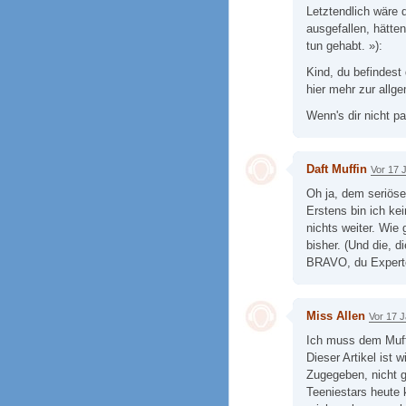
Letztendlich wäre
ausgefallen, hätten
tun gehabt. »):
Kind, du befindest
hier mehr zur allg
Wenn's dir nicht pa
Daft Muffin
Vor 17 
Oh ja, dem seriöse
Erstens bin ich kei
nichts weiter. Wie
bisher. (Und die, 
BRAVO, du Expert
Miss Allen
Vor 17 
Ich muss dem Muff
Dieser Artikel ist w
Zugegeben, nicht g
Teeniestars heute 