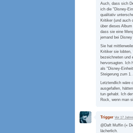
Auch, dass sich De
ich die "Disney-Ein
qualitativ untersc
Kritiker (und auch
über dieses Album 
dass sie eine Meng
jemand bei Disney 
Sie hat mittlerwei
Kritiker sie lobten,
bezeichneten und e
hervorsagten. Ich 
als "Disney-Einheit
Steigerung zum 1. 
Letztendlich wäre
ausgefallen, hätten
tun gehabt. Ich de
Rock, wenn man si
Trigger
Vor 17 Jahr
@Daft Muffin (« Di
lächerlich.