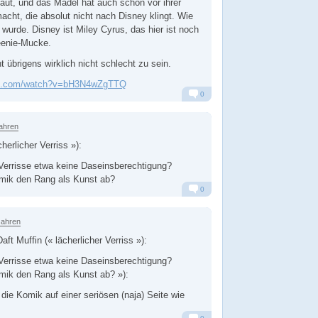
ut, und das Mädel hat auch schon vor ihrer
acht, die absolut nicht nach Disney klingt. Wie
 wurde. Disney ist Miley Cyrus, das hier ist noch
Teenie-Mucke.
t übrigens wirklich nicht schlecht zu sein.
be.com/watch?v=bH3N4wZgTTQ
0
Alarm
Antworten
ahren
herlicher Verriss »):
Verrisse etwa keine Daseinsberechtigung?
omik den Rang als Kunst ab?
0
Alarm
Antworten
Jahren
t Muffin (« lächerlicher Verriss »):
Verrisse etwa keine Daseinsberechtigung?
mik den Rang als Kunst ab? »):
die Komik auf einer seriösen (naja) Seite wie