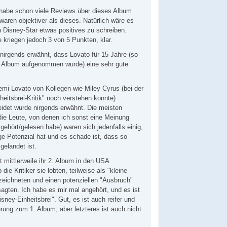
 habe schon viele Reviews über dieses Album
aren objektiver als dieses. Natürlich wäre es
en Disney-Star etwas positives zu schreiben.
e kriegen jedoch 3 von 5 Punkten, klar.
nirgends erwähnt, dass Lovato für 15 Jahre (so
as Album aufgenommen wurde) eine sehr gute
mi Lovato von Kollegen wie Miley Cyrus (bei der
heitsbrei-Kritik" noch verstehen konnte)
heidet wurde nirgends erwähnt. Die meisten
 die Leute, von denen ich sonst eine Meinung
gehört/gelesen habe) waren sich jedenfalls einig,
e Potenzial hat und es schade ist, dass so
gelandet ist.
 mittlerweile ihr 2. Album in den USA
die Kritiker sie lobten, teilweise als "kleine
zeichneten und einen potenziellen "Ausbruch"
agten. Ich habe es mir mal angehört, und es ist
isney-Einheitsbrei". Gut, es ist auch reifer und
erung zum 1. Album, aber letzteres ist auch nicht