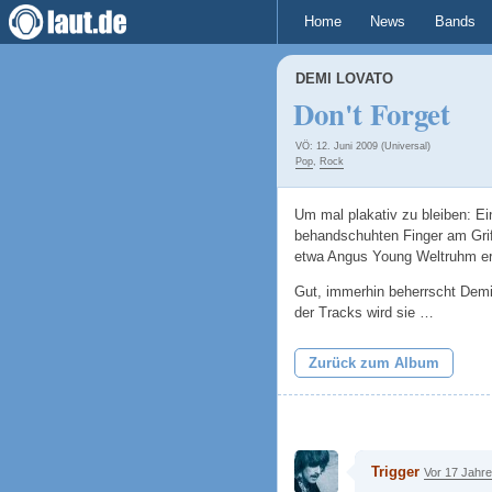
Home
News
Bands
DEMI LOVATO
Don't Forget
VÖ: 12. Juni 2009 (Universal)
Pop
,
Rock
Um mal plakativ zu bleiben: Ein
behandschuhten Finger am Griff
etwa Angus Young Weltruhm er
Gut, immerhin beherrscht Demi
der Tracks wird sie …
Zurück zum Album
Trigger
Vor 17 Jahr