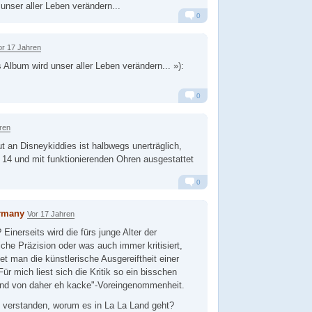
unser aller Leben verändern...
0
Alarm
Antworten
or 17 Jahren
 Album wird unser aller Leben verändern... »):
0
Alarm
Antworten
ren
 an Disneykiddies ist halbwegs unerträglich,
 14 und mit funktionierenden Ohren ausgestattet
0
Alarm
Antworten
rmany
Vor 17 Jahren
inerseits wird die fürs junge Alter der
iche Präzision oder was auch immer kritisiert,
et man die künstlerische Ausgereiftheit einer
r mich liest sich die Kritik so ein bisschen
 und von daher eh kacke"-Voreingenommenheit.
 verstanden, worum es in La La Land geht?