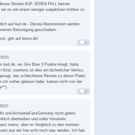
 dieses Review AUF JEDEN FALL besser
 wir es mit einem weniger subjektiven Kritiker zu
 dich auf laut.de - Disney-Rezensionen werden
emeinen Belustigung geschrieben.
sst, geh auf bravo.de!
0
Alarm
Antworten
Jahren
n laut.de, wo Jimi Blue 3 Punkte kriegt, haha.
n Kind, zweitens ist dies ein lächerlicher Verriss,
 gesagt, das schlechteste Review zu dieser Platte
die ich vorher gelesen habe, kamen nicht von der
e^^)
0
Alarm
Antworten
Jahren
in und ArchuletaFansGermany recht geben.
irklich übertrieben und voller Vorurteile.
anz meins, aber im Vergleich zu den meisten
kann aus der hier echt noch was werden. Ich hab