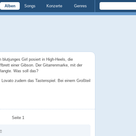
Alben
Songs
Konzerte
Genres
 blutjunges Girl posiert in High-Heels, die
brett einer Gibson. Der Gitarrenmarke, mit der
langte. Was soll das?
 Lovato zudem das Tastenspiel. Bei einem Großteil
Seite 1
en