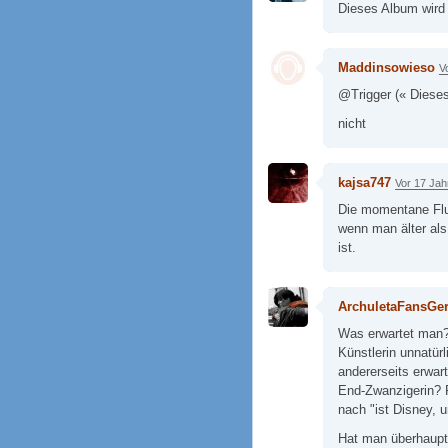
Dieses Album wird 
Maddinsowieso
V
@Trigger (« Dieses
nicht
kajsa747
Vor 17 Jah
Die momentane Flut
wenn man älter als
ist.
ArchuletaFansGe
Was erwartet man? E
Künstlerin unnatürl
andererseits erwart
End-Zwanzigerin? Fü
nach "ist Disney,
Hat man überhaupt