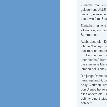
Zunächst mal, ich
gelesen und ALLE w
peinlich, über ein
Leute wie Jimi Blu
Zunächst mal wird 
alt war sie, als d
Stimme hat.
Auch, dass sich De
ich die "Disney-Ein
qualitativ untersc
Kritiker (und auch
über dieses Album 
dass sie eine Meng
jemand bei Disney 
Die junge Dame hat
herausgebracht, wo 
Kelly Clarkson" be
von Disney hervors
alles andere als "D
defintiv eine Steig
schlecht.