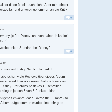
ll ist diese Musik auch nicht. Aber mir scheint,
 gerade fair und unvoreingenommen an die Kritik
.
0
Alarm
Antworten
ahren
many (« "ist Disney, und von daher eh kacke"-
t. »):
 Ableben nicht Standard bei Disney?
0
Alarm
Antworten
Jahren
zumindest lustig. Nämlich lächerlich.
 habe schon viele Reviews über dieses Album
aren objektiver als dieses. Natürlich wäre es
en Disney-Star etwas positives zu schreiben.
e kriegen jedoch 3 von 5 Punkten, klar.
nirgends erwähnt, dass Lovato für 15 Jahre (so
as Album aufgenommen wurde) eine sehr gute