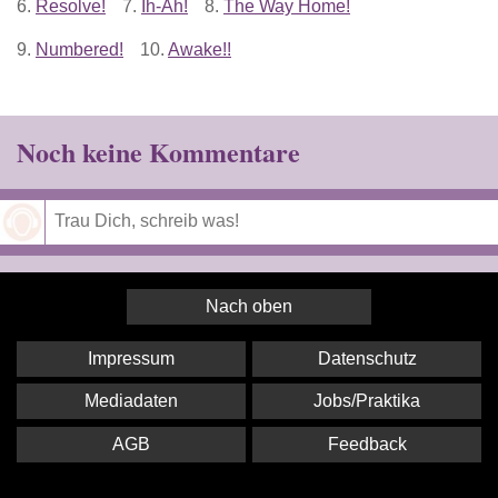
6.
Resolve!
7.
Ih-Ah!
8.
The Way Home!
9.
Numbered!
10.
Awake!!
Noch keine Kommentare
Speichern
Nach oben
Impressum
Datenschutz
Mediadaten
Jobs/Praktika
AGB
Feedback