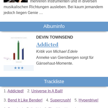
mehreren Instrumenten und in diversen
musikalischen Richtungen ausleben. Bei kaum jemandem
jedoch liegen Genie …
Albuminfo
DEVIN TOWNSEND
Addicted
Kritik von Michael Edele
Anneke van Giersbergen sorgt für
Gänsehaut-Momente.
Trackliste
1.
Addicted!
2.
Universe In A Ball!
3.
Bend It Like Bender!
4.
Supercrush!
5.
Hyperdrive!