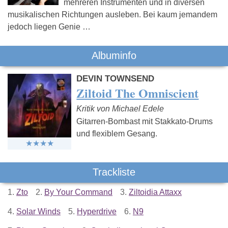
mehreren Instrumenten und in diversen
musikalischen Richtungen ausleben. Bei kaum jemandem
jedoch liegen Genie …
Albuminfo
DEVIN TOWNSEND
Ziltoid The Omniscient
Kritik von Michael Edele
Gitarren-Bombast mit Stakkato-Drums
und flexiblem Gesang.
Trackliste
1.
Zto
2.
By Your Command
3.
Ziltoidia Attaxx
4.
Solar Winds
5.
Hyperdrive
6.
N9