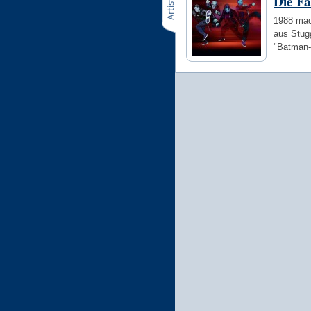
Die Fa
1988 mac
aus Stugg
"Batman-F