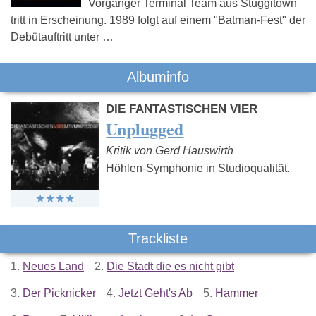
Vorgänger Terminal Team aus Stuggitown
tritt in Erscheinung. 1989 folgt auf einem "Batman-Fest" der
Debütauftritt unter …
Albuminfo
DIE FANTASTISCHEN VIER
Unplugged
Kritik von Gerd Hauswirth
Höhlen-Symphonie in Studioqualität.
Trackliste
1.
Neues Land
2.
Die Stadt die es nicht gibt
3.
Der Picknicker
4.
Jetzt Geht's Ab
5.
Hammer