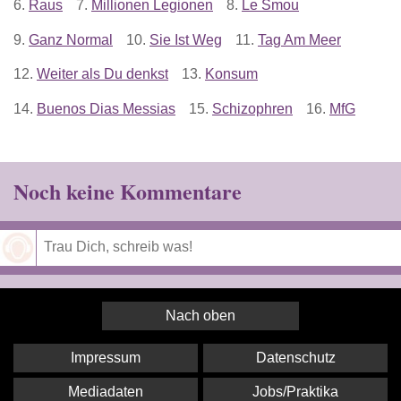
6.
Raus
7.
Millionen Legionen
8.
Le Smou
9.
Ganz Normal
10.
Sie Ist Weg
11.
Tag Am Meer
12.
Weiter als Du denkst
13.
Konsum
14.
Buenos Dias Messias
15.
Schizophren
16.
MfG
Noch keine Kommentare
Speichern
Nach oben
Impressum
Datenschutz
Mediadaten
Jobs/Praktika