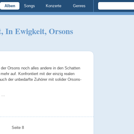
Alben
Songs
Konzerte
Genres
t, In Ewigkeit, Orsons
 der Orsons noch alles andere in den Schatten
t mehr auf. Konfrontiert mit der einzig realen
auch der unbedarfte Zuhörer mit solider Orsons-
e …
Seite 8