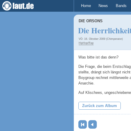
Home
News
Bands
DIE ORSONS
Die Herrlichkei
VÖ: 16. Oktober 2009 (Chimperator)
HipHop/Rap
Was bitte ist das denn?
Die Frage, die beim Erstschlag
stellte, drängt sich längst nich
Boygroup rechnet mittlerweile 
Anarchie.
Auf Klischees, ungeschrieben
Zurück zum Album
Erste Seite
Zurück