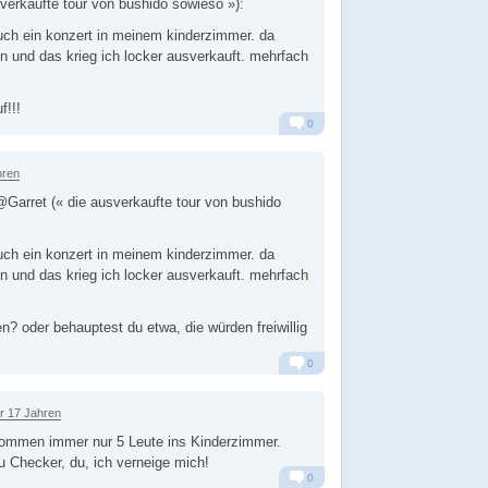
verkaufte tour von bushido sowieso »):
uch ein konzert in meinem kinderzimmer. da
in und das krieg ich locker ausverkauft. mehrfach
f!!!
0
Alarm
Antworten
hren
Garret (« die ausverkaufte tour von bushido
uch ein konzert in meinem kinderzimmer. da
in und das krieg ich locker ausverkauft. mehrfach
n? oder behauptest du etwa, die würden freiwillig
0
Alarm
Antworten
r 17 Jahren
kommen immer nur 5 Leute ins Kinderzimmer.
u Checker, du, ich verneige mich!
0