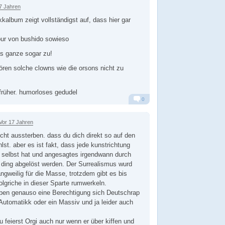
7 Jahren
kalbum zeigt vollständigst auf, dass hier gar
our von bushido sowieso
as ganze sogar zu!
ren solche clowns wie die orsons nicht zu
 früher. humorloses gedudel
0
Alarm
Antworten
Vor 17 Jahren
icht aussterben. dass du dich direkt so auf den
hlst. aber es ist fakt, dass jede kunstrichtung
h selbst hat und angesagtes irgendwann durch
 ding abgelöst werden. Der Surrealismus wurd
ngweilig für die Masse, trotzdem gibt es bis
olgriche in dieser Sparte rumwerkeln.
ben genauso eine Berechtigung sich Deutschrap
Automatikk oder ein Massiv und ja leider auch
u feierst Orgi auch nur wenn er über kiffen und