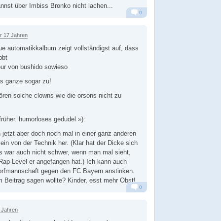
annst über Imbiss Bronko nicht lachen...
0
Alarm
Antworten
r 17 Jahren
e automatikkalbum zeigt vollständigst auf, dass
bbt
our von bushido sowieso
as ganze sogar zu!
ren solche clowns wie die orsons nicht zu
früher. humorloses gedudel »):
 jetzt aber doch noch mal in einer ganz anderen
lein von der Technik her. (Klar hat der Dicke sich
as war auch nicht schwer, wenn man mal sieht,
Rap-Level er angefangen hat.) Ich kann auch
Dorfmannschaft gegen den FC Bayern anstinken.
 Beitrag sagen wollte? Kinder, esst mehr Obst!
0
Alarm
Antworten
 Jahren