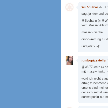
Wu77uerke
Vor 17 
sagt ja niemand,de
@Sodhahn (« @Wu7
vom Massiv Album 
massiv=nische
orson=rettung für 
und jetzt? »):
jumbopizzateller
@Wu77uerke (« sag
mit massiv hinkt! »
würd ich nicht sag
erfolg zunehmend a
orsons sind meiner
der sich selbst wi
schwerpunkt auf mu