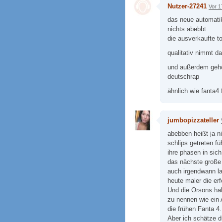
Nutzer-27241
Vor 1
das neue automatik
nichts abebbt
die ausverkaufte t
qualitativ nimmt d
und außerdem gehö
deutschrap
ähnlich wie fanta4
jumbopizzateller
abebben heißt ja n
schlips getreten fü
ihre phasen in sic
das nächste große
auch irgendwann la
heute maler die erf
Und die Orsons ha
zu nennen wie ein 
die frühen Fanta 4.
Aber ich schätze d