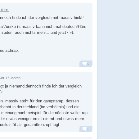
Jahren
nnoch finde ich der vergleich mit massiv hinkt!
7uerke (« massiv kann nichtmal deutsch!Höre
zudem auch nichts mehr....und jetzt? »):
deutschrap.
0
Alarm
Antworten
Vor 17 Jahren
t ja niemand,dennoch finde ich der vergleich
):
en. massiv steht für den gangstarap, dessen
bebbt in deutschland (im verhältnis) und die
 meinung nach beispiel für die nächste welle, rap
eder etwas weniger ernst nimmt und etwas mehr
sikalität als gesamtkonzept legt.
0
Alarm
Antworten