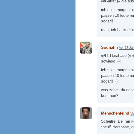
@Garret (« die aus
ich spiel morgen a
passen 10 leute re
sogar!!
man, ich hab's drau
Sodhahn
Vor 17 Ja
@H. Herzhase (« @
sowieso »):
ich spiel morgen a
passen 10 leute re
sogar!! »):
was zahlst du dene
kommen?
Menschenfeind
Vo
Scheiße. Bei mir 
*heul* Herzhase, d