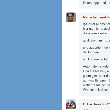
ficken rappt und k
Menschenfeind
Vo
@Garret (« das neu
hier gar nichts abe
die ausverkaufte t
qualitativ nimmt d
und außerdem gehö
deutschrap
ähnlich wie fanta4 
Automatikk spielen
Liga als Massiv, al
gesteigert, aber d
auf was für einem 
nicht mit meiner 
Was ich mit diesem
H. Herzhase
Vor 17