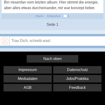
Bin riesenfan vom letzten album. Hier stimmt die energie,
aber alles etwas durcheinander, mir war konzept lieber.
Alarm
Antworten
1
Seite 1
Speichern
Nach oben
Impressum
Datenschutz
Mediadaten
Jobs/Praktika
AGB
Feedback