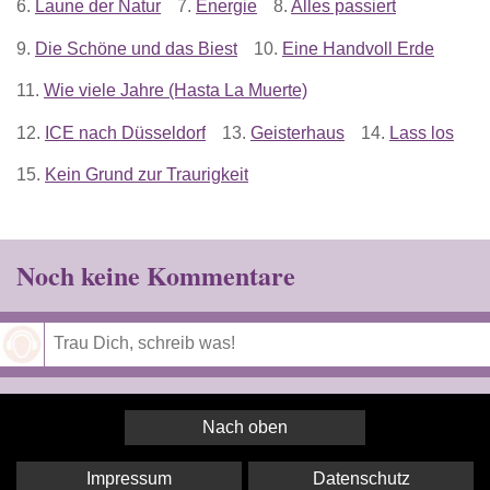
6.
Laune der Natur
7.
Energie
8.
Alles passiert
9.
Die Schöne und das Biest
10.
Eine Handvoll Erde
11.
Wie viele Jahre (Hasta La Muerte)
12.
ICE nach Düsseldorf
13.
Geisterhaus
14.
Lass los
15.
Kein Grund zur Traurigkeit
Noch keine Kommentare
Speichern
Nach oben
Impressum
Datenschutz