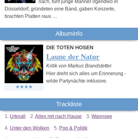
nach, fünf junge Männer irgendwo in
Düsseldorf, gründeten eine Band, gaben Konzerte,
brachten Platten raus …
Albuminfo
DIE TOTEN HOSEN
Laune der Natur
Kritik von Markus Brandstetter
Hier dreht sich alles um Erinnerung -
wilde Partynächte inklusive.
Trackliste
1.
Urknall
2.
Alles mit nach Hause
3.
Wannsee
4.
Unter den Wolken
5.
Pop & Politik