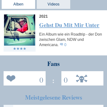
Alben
Videos
2021
Gehst Du Mit Mir Unter
Ein Album wie ein Roadtrip - der Don
zwischen Glam, NDW und
Americana.
0
Fans
0
:
0
Meistgelesene Reviews