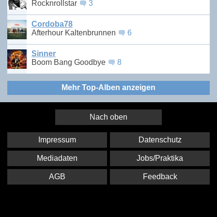
Rocknrollstar
3
Cordoba78
Afterhour Kaltenbrunnen
6
Sinner
Boom Bang Goodbye
8
Mehr Top-Alben anzeigen
Nach oben
Impressum
Datenschutz
Mediadaten
Jobs/Praktika
AGB
Feedback