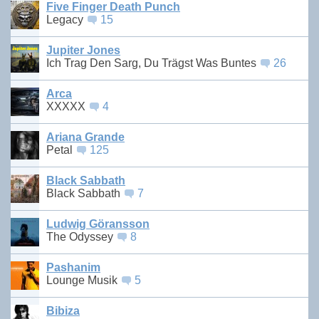
Five Finger Death Punch
Legacy
15
Jupiter Jones
Ich Trag Den Sarg, Du Trägst Was Buntes
26
Arca
XXXXX
4
Ariana Grande
Petal
125
Black Sabbath
Black Sabbath
7
Ludwig Göransson
The Odyssey
8
Pashanim
Lounge Musik
5
Bibiza