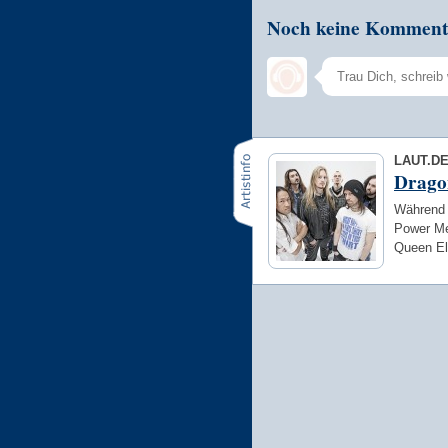
Noch keine Komment
LAUT.D
Drago
Während e
Power Me
Queen Eli