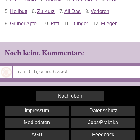
5.
Heilbutt
6.
Zu Kurz
7.
All Das
8.
Verloren
9.
Grüner Apfel
10.
Pffft
11.
Dünger
12.
Fliegen
Noch keine Kommentare
Speichern
Nach oben
Impressum
Datenschutz
Mediadaten
Jobs/Praktika
AGB
Feedback