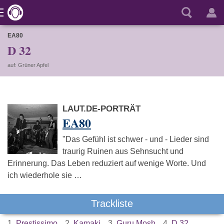
EA80
D 32
auf: Grüner Apfel
LAUT.DE-PORTRÄT
EA80
"Das Gefühl ist schwer - und - Lieder sind
traurig Ruinen aus Sehnsucht und
Erinnerung. Das Leben reduziert auf wenige Worte. Und
ich wiederhole sie …
Trackliste
1.
Prestissimo
2.
Kamaki
3.
Guru Mosh
4.
D 32