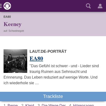
EA80
Keeney
auf: Schweinegott
LAUT.DE-PORTRÄT
EA80
"Das Gefühl ist schwer - und - Lieder sind
traurig Ruinen aus Sehnsucht und
Erinnerung. Das Leben reduziert auf wenige Worte. Und
ich wiederhole sie …
Trackliste
1.
Berge
2.
Kleid
3.
Die Wege Der
4.
Hörensagen