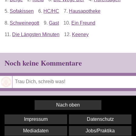
5.
Sofakissen
6.
HC/HC
7.
Hausapotheke
8.
Schweinegott
9.
Gast
10.
Ein Freund
11.
Die Längsten Minuten
12.
Keeney
Noch keine Kommentare
Speichern
Nach oben
Impressum
Datenschutz
Mediadaten
Jobs/Praktika