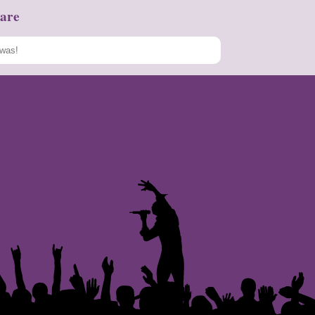
are
Speichern