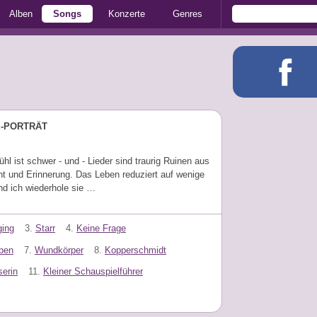
Alben
Songs
Konzerte
Genres
E-PORTRÄT
hl ist schwer - und - Lieder sind traurig Ruinen aus
t und Erinnerung. Das Leben reduziert auf wenige
nd ich wiederhole sie …
ing
3.
Starr
4.
Keine Frage
eben
7.
Wundkörper
8.
Kopperschmidt
serin
11.
Kleiner Schauspielführer