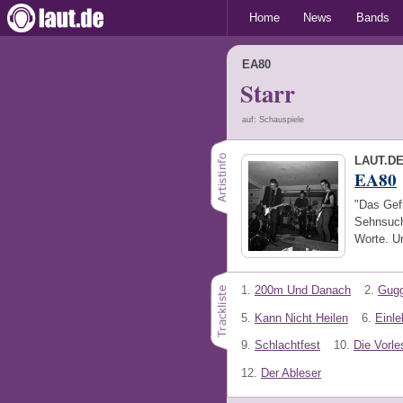
Home
News
Bands
EA80
Starr
auf: Schauspiele
LAUT.D
EA80
"Das Gefü
Sehnsuch
Worte. U
1.
200m Und Danach
2.
Gugg
5.
Kann Nicht Heilen
6.
Einl
9.
Schlachtfest
10.
Die Vorle
12.
Der Ableser