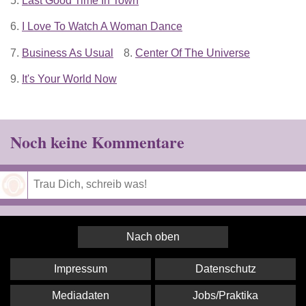
5.
Last Good Time In Town
6.
I Love To Watch A Woman Dance
7.
Business As Usual
8.
Center Of The Universe
9.
It's Your World Now
Noch keine Kommentare
Speichern
Nach oben
Impressum
Datenschutz
Mediadaten
Jobs/Praktika