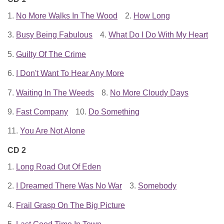
1.
No More Walks In The Wood
2.
How Long
3.
Busy Being Fabulous
4.
What Do I Do With My Heart
5.
Guilty Of The Crime
6.
I Don't Want To Hear Any More
7.
Waiting In The Weeds
8.
No More Cloudy Days
9.
Fast Company
10.
Do Something
11.
You Are Not Alone
CD 2
1.
Long Road Out Of Eden
2.
I Dreamed There Was No War
3.
Somebody
4.
Frail Grasp On The Big Picture