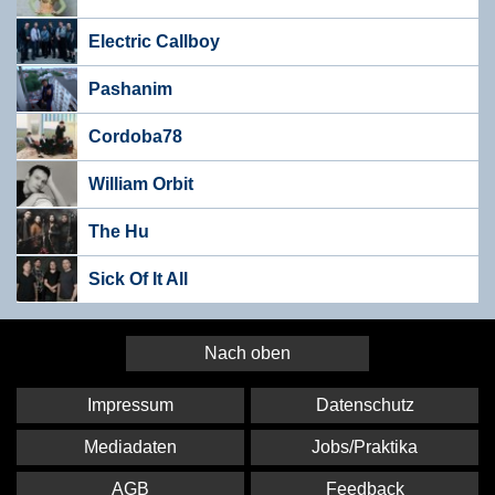
Electric Callboy
Pashanim
Cordoba78
William Orbit
The Hu
Sick Of It All
Nach oben
Impressum
Datenschutz
Mediadaten
Jobs/Praktika
AGB
Feedback