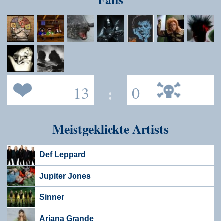
13
:
0
Meistgeklickte Artists
Def Leppard
Jupiter Jones
Sinner
Ariana Grande