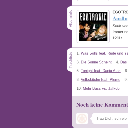
EGOTRO
Ausfl
Kritik vo
Immer no
solls?
1.
Was Solls feat. Rüde und Ya
3.
Die Sonne Scheint
4.
Das 
5.
Tonight feat. Danja Atari
6.
8.
Volksküche feat. Plemo
9.
10.
Mehr Bass vs. Ja!kob
Noch keine Komment