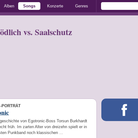
Alben
Songs
Konzerte
Genres
ödlich vs. Saalschutz
E-PORTRÄT
onic
geschichte von Egotronic-Boss Torsun Burkhardt
echt früh. Im zarten Alter von dreizehn spielt er in
rsten Punkband noch klassischen …