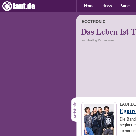
Home
News
Bands
EGOTRONIC
Das Leben Ist T
auf: Ausflug Mit Freunden
LAUT.D
Egotr
Die Band
beginnt r
seiner e