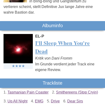
in Bling-Bling und Gangstertum zu
verlieren scheint, stellt Definitive Jux lange Jahre eine
wahre Bastion dar.
Albuminfo
EL-P
I'll Sleep When You're
Dead
Kritik von Dani Fromm
Im Grunde verdient jeder Track eine
eigene Review.
Trackliste
1.
Tasmanian Pain Coaster
2.
Smithereens (Stop Cryin)
3.
Up All Night
4.
EMG
5.
Drive
6.
Dear Sirs