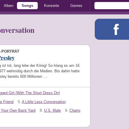
Alben
Songs
Konzerte
Genres
onversation
E-PORTRÄT
Presley
 ist tot, lang lebe der König! So klang es am 16.
977 wehmütig durch die Medien. Bis dahin hatte
sley bereits 600 Millionen …
gged Girl (With The Short Dress On)
le Friend
5.
A Little Less Conversation
 Your Own Back Yard
8.
U.S. Male
9.
Charro