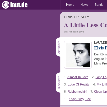
Home
News
Bands
ELVIS PRESLEY
A Little Less C
auf: Almost In Love
LAUT.D
Elvis 
Der König
August 1
Elvis Pre
1.
Almost In Love
2.
Long Le
3.
Edge Of Reality
4.
My Litt
6.
Rubberneckin'
7.
Clean Up
10.
Stay Away, Joe