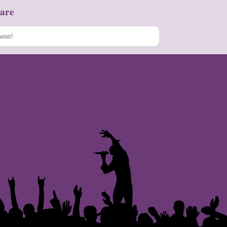
are
Speichern